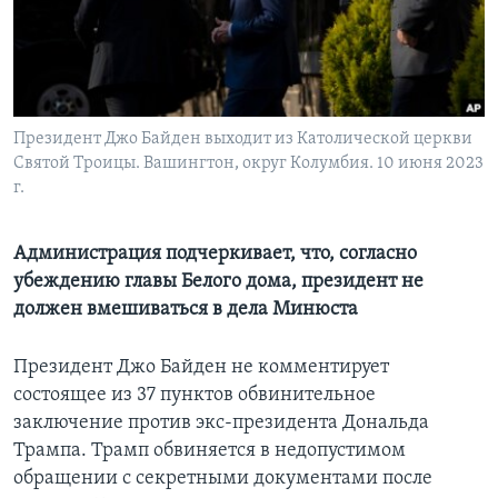
Learning English
СОЦИАЛЬНЫЕ СЕТИ
Президент Джо Байден выходит из Католической церкви
Святой Троицы. Вашингтон, округ Колумбия. 10 июня 2023
г.
Языки
Администрация подчеркивает, что, согласно
убеждению главы Белого дома, президент не
должен вмешиваться в дела Минюста
Президент Джо Байден не комментирует
состоящее из 37 пунктов обвинительное
заключение против экс-президента Дональда
Трампа. Трамп обвиняется в недопустимом
обращении с секретными документами после