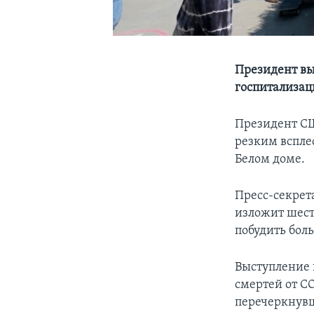
Президент вы
госпитализа
Президент СШ
резким вспле
Белом доме.
Пресс-секрет
изложит шест
побудить бол
Выступление 
смертей от C
перечеркнув