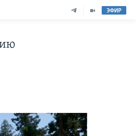
ЭФИР
гию