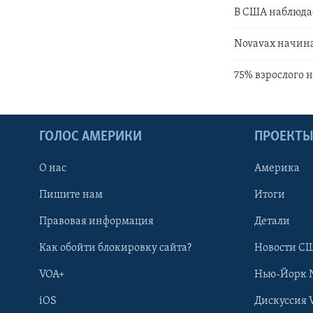
В США наблюдае
Novavax начина
75% взрослого 
ГОЛОС АМЕРИКИ
ПРОЕКТ
О нас
Америка
Пишите нам
Итоги
Правовая информация
Детали
Как обойти блокировку сайта?
Новости СШ
VOA+
Нью-Йорк 
iOS
Дискуссия 