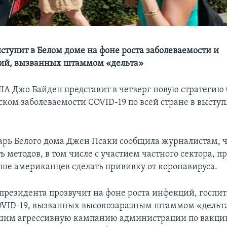
ступит в Белом доме на фоне роста заболеваемости и
ций, вызванных штаммом «дельта»
А Джо Байден представит в четверг новую стратегию 
ском заболеваемости COVID-19 по всей стране в высту
арь Белого дома Джен Псаки сообщила журналистам, 
ь методов, в том числе с участием частного сектора, 
ьше американцев сделать прививку от коронавируса.
президента прозвучит на фоне роста инфекций, госпи
OVID-19, вызванных высокозаразным штаммом «дельта
шим агрессивную кампанию администрации по вакци