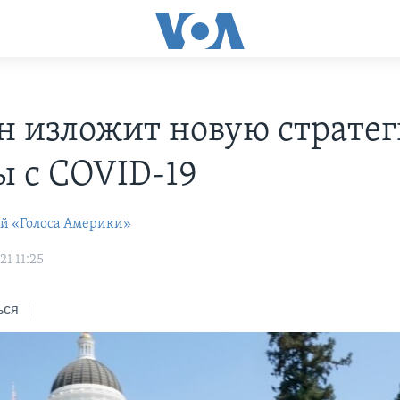
н изложит новую страте
ы с COVID-19
ей «Голоса Америки»
1 11:25
ься