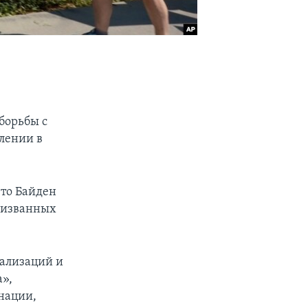
борьбы с
плении в
что Байден
призванных
тализаций и
»,
нации,