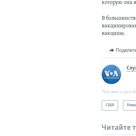
которую она 
В большинств
вакцинирован
вакцины.
Поделит
Слу
This item is part of
США
Ново
Читайте 