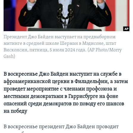
Learning English
СОЦИАЛЬНЫЕ СЕТИ
Президент Джо Байден выступает на предвыборном
митинге в средней школе Шерман в Мэдисоне, штат
Висконсин, пятница, 5 июля 2024 года. (AP Photo/Morry
Языки
Gash)
В воскресенье Джо Байден выступит на службе в
афроамериканской церкви в Филадельфии, а затем
проведет мероприятие с членами профсоюза и
местными демократами в Гаррисбурге на фоне
опасений среди демократов по поводу его шансов
на победу
В воскресенье президент Джо Байден проводит