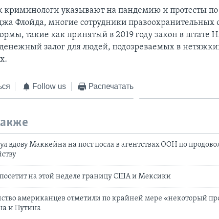
ак криминологи указывают на пандемию и протесты по
жа Флойда, многие сотрудники правоохранительных 
ормы, такие как принятый в 2019 году закон в штате 
енежный залог для людей, подозреваемых в нетяжки
х.
ься
Follow us
Распечатать
также
л вдову Маккейна на пост посла в агентствах ООН по продово
йству
посетит на этой неделе границу США и Мексики
ство американцев отметили по крайней мере «некоторый пр
на и Путина