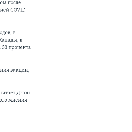
том после
мией COVID-
дов, в
Канады, в
а 33 процента
ания вакцин,
 считает Джон
ного мнения