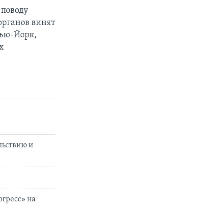
 поводу
органов винят
Нью-Йорк,
х
льствию и
огресс» на