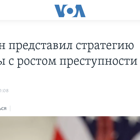
н представил стратегию
ы с ростом преступности
0:08
ься