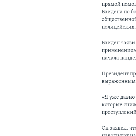
прямой помощ
Байдена по бо
общественной
полицейских
Байден заяви
применением 
начала панде
Президент пр
выраженным» 
«Я уже давно
которые сниж
преступлений»
Он заявил, ч
наводняют на