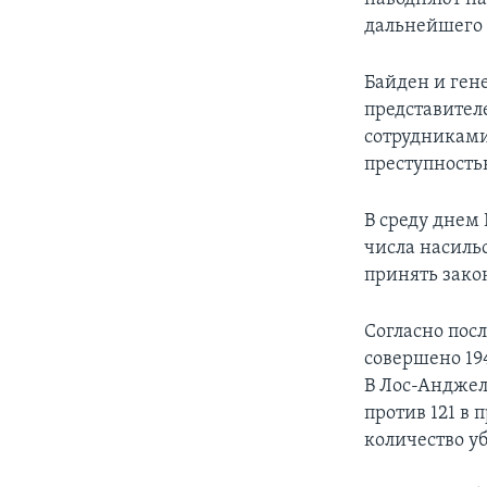
дальнейшего
Байден и ген
представител
сотрудниками 
преступность
В среду днем
числа насиль
принять зако
Согласно пос
совершено 194
В Лос-Анджеле
против 121 в 
количество уб