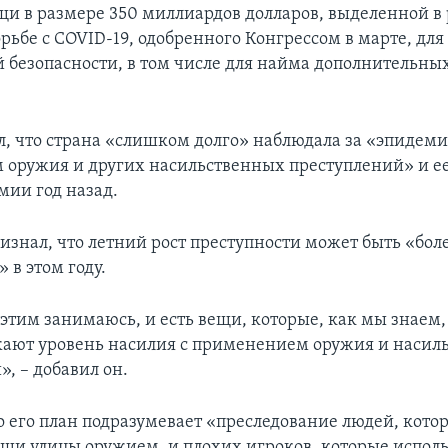
и в размере 350 миллиардов долларов, выделенной в
рьбе с COVID-19, одобренного Конгрессом в марте, для
 безопасности, в том числе для найма дополнительны
.
л, что страна «слишком долго» наблюдала за «эпидеми
оружия и других насильственных преступлений» и ее
мии год назад.
изнал, что летний рост преступности может быть «бол
в этом году.
 этим занимаюсь, и есть вещи, которые, как мы знаем,
ают уровень насилия с применением оружия и насил
, – добавил он.
то его план подразумевает «преследование людей, кото
ши улицы оружием, и плохих игроков, которые исполь