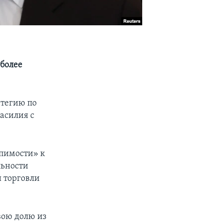
«более
тегию по
асилия с
рпимости» к
льности
 торговли
вою долю из