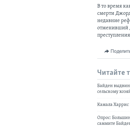
В то время к
смерти Джорд
недавние реф
отменивший д
преступления
Поделит
Читайте 
Байден выдвину
сельскому хозя
Камала Харрис 
Опрос: Большин
саммите Байде