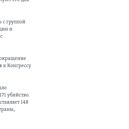
 с группой
щин и
 с
 сокращение
в к Конгрессу
ыло
171 убийство.
ставляет 148
страны,