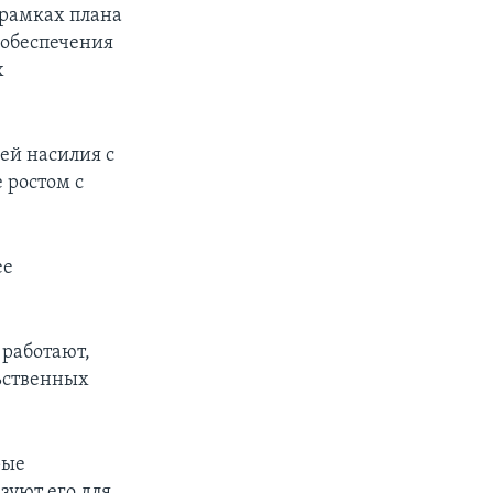
 рамках плана
 обеспечения
х
ей насилия с
 ростом с
ее
 работают,
ьственных
рые
зуют его для