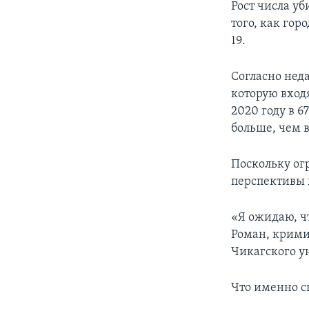
Рост числа у
того, как го
19.
Согласно нед
которую вход
2020 году в 6
больше, чем в
Поскольку ог
перспективы 
«Я ожидаю, чт
Роман, крими
Чикагского у
Что именно сп