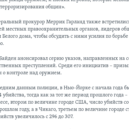
 терроризирования общин».
еральный прокурор Меррик Гарланд также встретились
ей местных правоохранительных органов, лидеров об
Белого дома, чтобы обсудить с ними усилия по борьбе
ю.
 Байден анонсировал серию указов, направленных на
ственных преступлений. Среди его инициатив – призы
н о контроле над оружием.
ледним данным полиции, в Нью-Йорке с начала года б
 убийства, тогда как за тот же период прошлого года – 
се, втором по величине городе США, число убийств со
прошлом году, а в Чикаго, третьем по величине городе 
ийств увеличилось с 296 до 307.