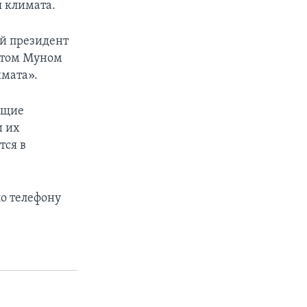
 климата.
ый президент
ентом Муном
имата».
бщие
и их
тся в
по телефону