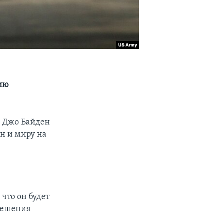
ию
 Джо Байден
н и миру нa
что он будет
решения