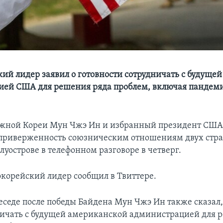
й лидер заявил о готовности сотрудничать с будущей
ией США для решения ряда проблем, включая пандем
жной Кореи Мун Чжэ Ин и избранный президент США
приверженность союзническим отношениям двух стра
уостровe в телефонном разговоре в четверг.
корейский лидер сообщил в Твиттере.
еседе после победы Байдена Мун Чжэ Ин также сказал, 
ничать с будущей американской администрацией для 