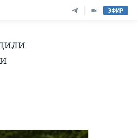
ЭФИР
дили
 и