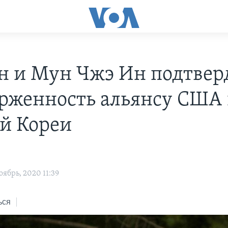
н и Мун Чжэ Ин подтвер
рженность альянсу США
й Кореи
ябрь, 2020 11:39
ься