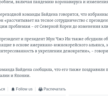
роблем, включая пандемию коронавируса и изменения
переходной команды Байдена говорится, что избранн
 он «рассчитывает на тесное сотрудничество с презид
щим проблемам – от Северной Кореи до изменения кл
резидент и президент Мун Чжэ Ин также обсудили о
жащие в основе американо-южнокорейского альянса, 
нтересованность в укреплении демократии», – говори
оманда Байдена сообщила, что его также поздравили 
алии и Японии.
ься
Follow us
Распечатать