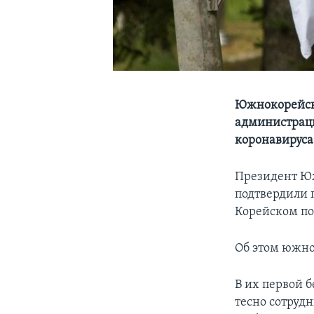
Южнокорейски
администрац
коронавируса
Президент Ю
подтвердили 
Корейском пол
Об этом южно
В их первой б
тесно сотруд