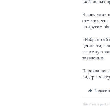
глобальных п
В заявлении 
отметил, что
по другим об
«Избранный п
ценности, ле
взаимную заи
заявлении.
Переходная к
лидеры Австр
Поделит
This item is part of