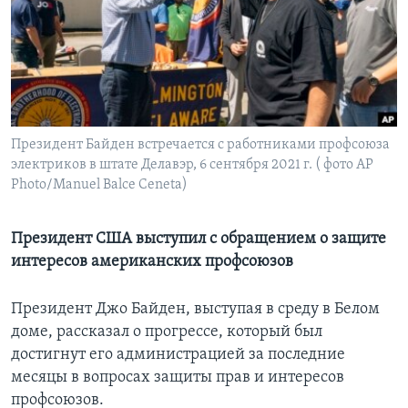
Learning English
СОЦИАЛЬНЫЕ СЕТИ
Президент Байден встречается с работниками профсоюза
электриков в штате Делавэр, 6 сентября 2021 г. ( фото AP
Языки
Photo/Manuel Balce Ceneta)
Президент США выступил с обращением о защите
интересов американских профсоюзов
Президент Джо Байден, выступая в среду в Белом
доме, рассказал о прогрессе, который был
достигнут его администрацией за последние
месяцы в вопросах защиты прав и интересов
профсоюзов.