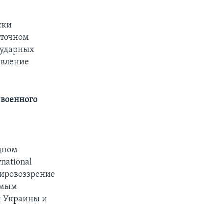
ски
сточном
 ударных
явление
 военного
дном
rnational
, мировоззрение
имым
ой Украины и