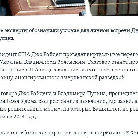
 эксперты обозначили условие для личной встречи Д
утина
езидент США Джо Байден проведет виртуальные перего
Украины Владимиром Зеленским. Разговор станет п
истрации США по деэскалации возможного военного 
раину, анонсированного американской разведкой.
зговора Джо Байдена и Владимира Путина, прошедшего
я Белого дома распространила заявление, где заявила 
ые решительные меры», на которые Вашингтон не ре
ма в 2014 году.
вили о требованиях гарантий по нерасширению НАТО н