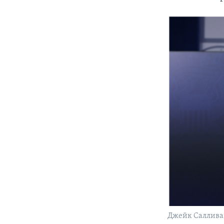
Джейк Саллива