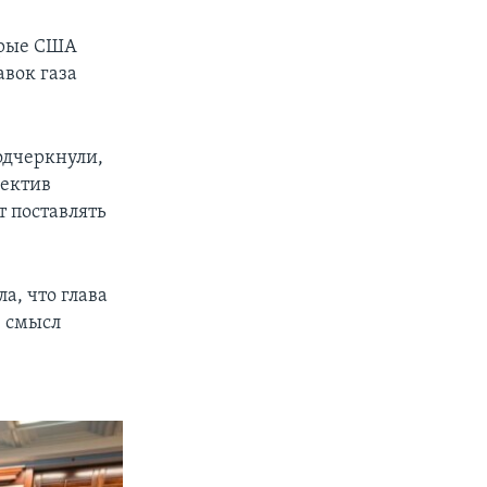
орые США
авок газа
одчеркнули,
пектив
т поставлять
а, что глава
, смысл