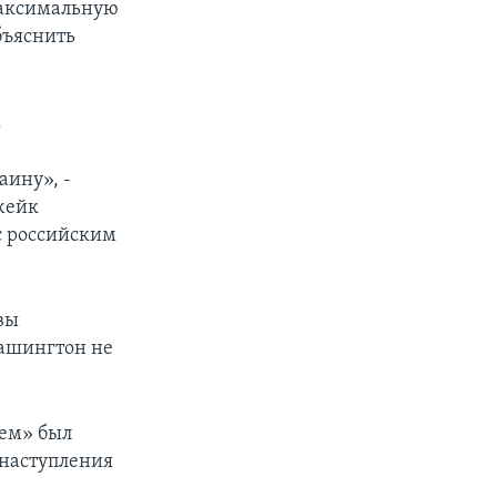
максимальную
бъяснить
к
аину», -
жейк
с российским
вы
Вашингтон не
цем» был
 наступления