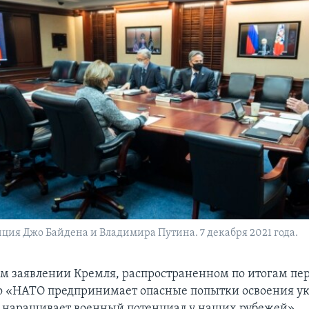
ия Джо Байдена и Владимира Путина. 7 декабря 2021 года.
м заявлении Кремля, распространенном по итогам пер
то «НАТО предпринимает опасные попытки освоения у
 наращивает военный потенциал у наших рубежей».