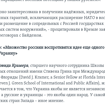
ёзно заинтересована в получении надёжных, юридиче
нных гарантий, исключающих расширение НАТО в во
и размещение в сопредельных с Россией государствах
ых систем вооружений», - процитировали в Кремле за
реговорах с Байденом.
: «Множество россиян воспротивятся идее еще одного
Украину»
эвида Крамера
, старшего научного сотрудника Школы
ых отношений имени Стивена Грина при Междунаро
лориды (David J. Kramer, a Senior Fellow at Florida Inte
teven J. Green School of International and Public Affairs)
чается в том, что Украина якобы не является независ
 а русские и украинцы – это якобы один народ. У сам
ких стран Запада – иное мнение.