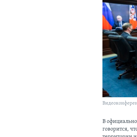
Видеоконференц
В официально
говорится, ч
территории и