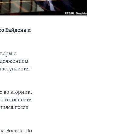
жо Байдена и
воры с
родолжением
наступления
 во вторник,
о готовности
шился после
а Восток. По