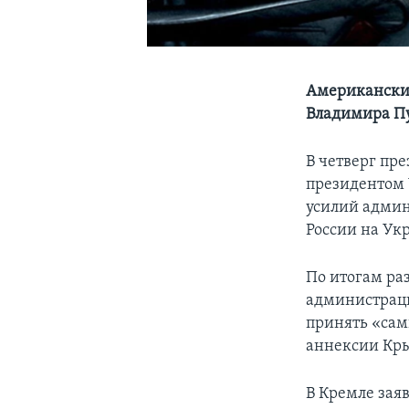
Американские
Владимира П
В четверг пр
президентом 
усилий админ
России на Ук
По итогам ра
администраци
принять «сам
аннексии Кры
В Кремле зая