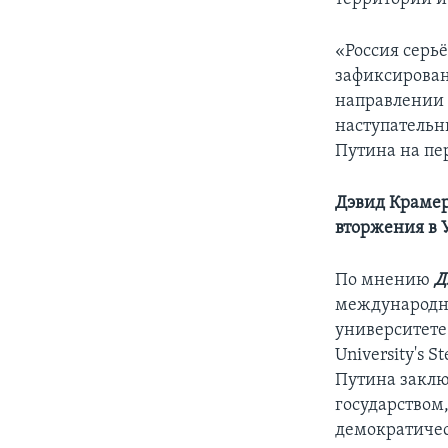
«Россия серь
зафиксирова
направлении 
наступательн
Путина на пе
Дэвид Крамер
вторжения в 
По мнению
Д
международн
университете Ф
University's S
Путина заклю
государством,
демократичес