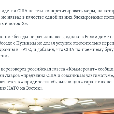
зидента США не стал конкретизировать меры, на кот
 но назвал в качестве одной из них блокирование пост
ный поток-2».
жание беседы не разглашалось, однако в Белом доме п
 беседе с Путиным не делал уступок относительно перс
краины в НАТО, и добавил, что США по-прежнему буду
ения.
 переговоров российская газета «Коммерсант» сообщил
й Лавров «предъявил США и союзникам ультиматум»
лючается в «юридически обязывающих» гарантиях по
ию НАТО на Восток».