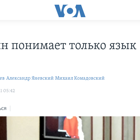
н понимает только язык
»
ев
Александр Яневский
Михаил Комадовский
1 05:42
ься