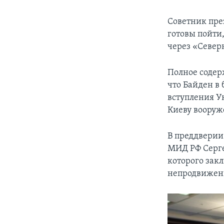
Советник пре
готовы пойти,
через «Север
Полное содер
что Байден в
вступления У
Киеву вооруж
В преддверии
МИД РФ Серге
которого зак
непродвижен