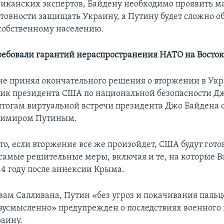
канских экспертов, Байдену необходимо проявить 
готовности защищать Украину, а Путину будет сложно о
собственному населению.
ребовали гарантий нераспространения НАТО на Восто
не принял окончательного решения о вторжении в Укр
ник президента США по национальной безопасности Д
итогам виртуальной встречи президента Джо Байдена 
димиром Путиным.
то, если вторжение все же произойдет, США будут гото
самые решительные меры, включая и те, на которые 
14 году после аннексии Крыма.
овам Салливана, Путин «без угроз и покачивания паль
вусмысленно» предупрежден о последствиях военного
раину.