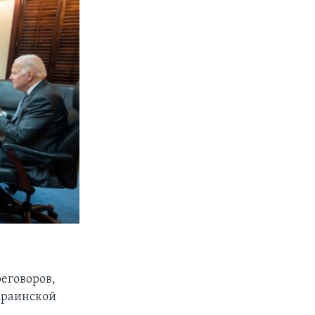
еговоров,
краинской