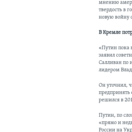
мнению амери
твердость в 
новую войну 
В Кремле пот
«Путин пока 
заявил совет
Салливан по 
лидером Вла
Он уточнил, ч
предпринять 
решился в 20
Путин, по сл
«прямо и нед
России на Ук