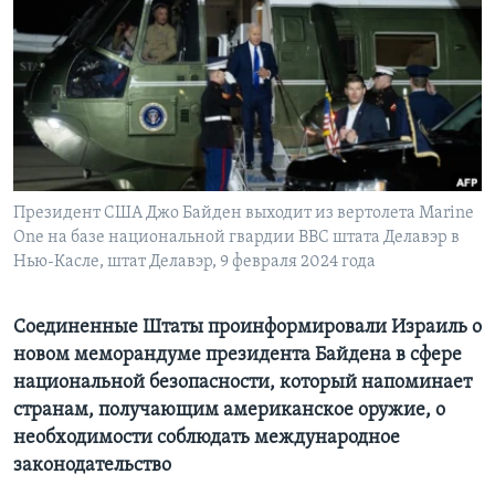
Learning English
СОЦИАЛЬНЫЕ СЕТИ
Языки
Президент США Джо Байден выходит из вертолета Marine
One на базе национальной гвардии ВВС штата Делавэр в
Нью-Касле, штат Делавэр, 9 февраля 2024 года
Соединенные Штаты проинформировали Израиль о
новом меморандуме президента Байдена в сфере
национальной безопасности, который напоминает
странам, получающим американское оружие, о
необходимости соблюдать международное
законодательство