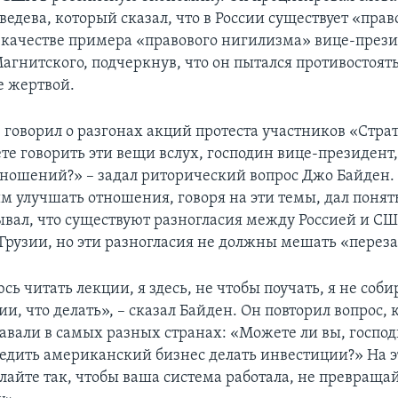
едева, который сказал, что в России существует «прав
 качестве примера «правового нигилизма» вице-през
Магнитского, подчеркнув, что он пытался противостоят
ее жертвой.
 говорил о разгонах акций протеста участников «Страт
те говорить эти вещи вслух, господин вице-президент,
ношений?» – задал риторический вопрос Джо Байден.
м улучшать отношения, говоря на эти темы, дал понят
ывал, что существуют разногласия между Россией и С
Грузии, но эти разногласия не должны мешать «переза
сь читать лекции, я здесь, не чтобы поучать, я не соб
ии, что делать», – сказал Байден. Он повторил вопрос,
давали в самых разных странах: «Можете ли вы, господ
бедить американский бизнес делать инвестиции?» На э
лайте так, чтобы ваша система работала, не превращай