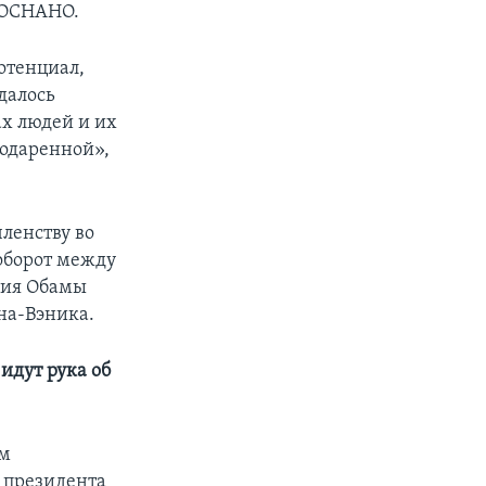
РОСНАНО.
отенциал,
далось
ах людей и их
 одаренной»,
ленству во
оборот между
ция Обамы
на-Вэника.
идут рука об
им
 президента