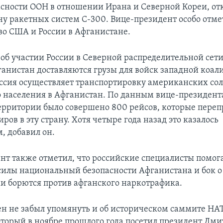
асности ООН в отношении Ирана и Северной Кореи, отк
ну ракетных систем С-300. Вице-президент особо отме
во США и России в Афганистане.
об участии России в Северной распределительной сети
ганистан доставляются грузы для войск западной коал
Россия осуществляет транспортировку американских сол
 населения в Афганистан. По данным вице-президента
ерритории было совершено 800 рейсов, которые переп
ров в эту страну. Хотя четыре года назад это казалось
 добавил он.
нт также отметил, что российские специалисты помог
силы национальный безопасности Афганистана и бок о 
 борются против афганского наркотрафика.
н не забыл упомянуть и об историческом саммите НА
оторый в ноябре прошлого года посетил президент Дм