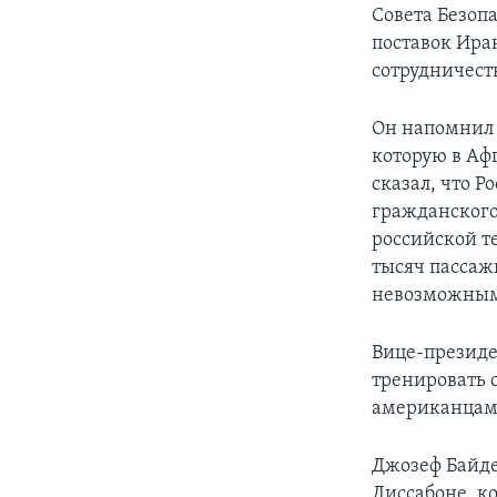
Совета Безоп
поставок Ира
сотрудничест
Он напомнил 
которую в Аф
сказал, что 
гражданского
российской т
тысяч пассажи
невозможным,
Вице-президе
тренировать 
американцами
Джозеф Байде
Лиссабоне, к