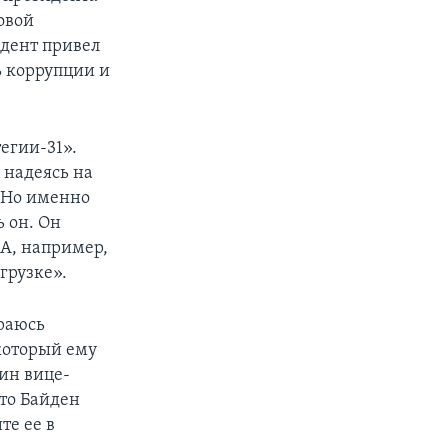
овой
идент привел
ь коррупции и
егии-31».
 надеясь на
 Но именно
ь он. Он
ША, например,
грузке».
ираюсь
 который ему
ин вице-
то Байден
те ее в