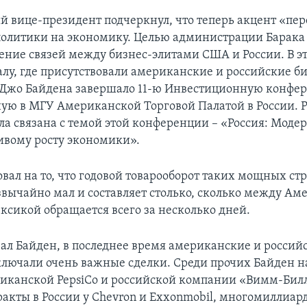
 вице-президент подчеркнул, что теперь акцент «пер
политики на экономику. Целью администрации Барака
ление связей между бизнес-элитами США и России. В э
залу, где присутствовали американские и российские 
Джо Байдена завершало 11-ю Инвестиционную конфе
ую в МГУ Американской Торговой Палатой в России. 
а связана с темой этой конференции – «Россия: Моде
чивому росту экономики».
овал на то, что годовой товарооборот таких мощных ст
езвычайно мал и составляет столько, сколько между Ам
ксикой обращается всего за несколько дней.
азал Байден, в последнее время американские и россий
лючали очень важные сделки. Среди прочих Байден н
иканской PepsiСo и российской компании «Вимм-Бил
акты в России у Chevron и Exxonmobil, многомиллиар