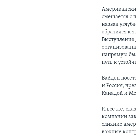
Американский
смещается с 
назвал углуб
обратился к 
Выступление 
организованн
напрямую был
путь к устой
Байден посет
и Россия, чр
Канадой и Ме
И все же, ск
компании зак
слияние амер
важные контр