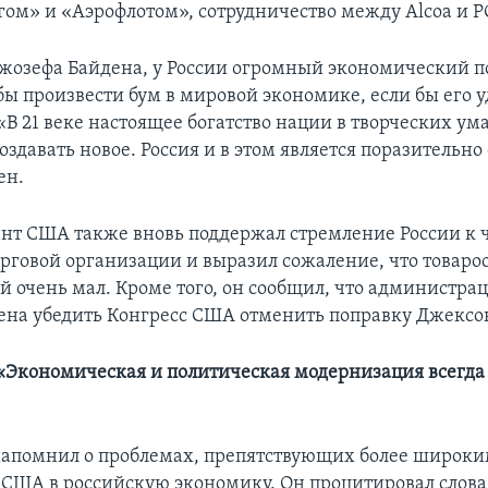
ом» и «Аэрофлотом», сотрудничество между Alcoa и 
озефа Байдена, у России огромный экономический п
бы произвести бум в мировой экономике, если бы его у
«В 21 веке настоящее богатство нации в творческих ум
оздавать новое. Россия и в этом является поразительно
ен.
нт США также вновь поддержал стремление России к ч
рговой организации и выразил сожаление, что товаро
й очень мал. Кроме того, он сообщил, что администра
ена убедить Конгресс США отменить поправку Джексо
«Экономическая и политическая модернизация всегда 
апомнил о проблемах, препятствующих более широк
США в российскую экономику. Он процитировал слова