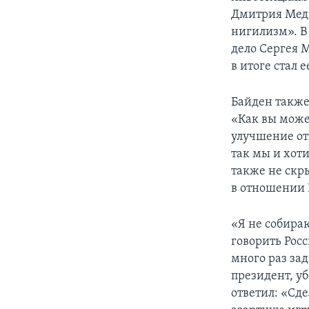
Дмитрия Медв
нигилизм». В
дело Сергея 
в итоге стал 
Байден также
«Как вы може
улучшение от
так мы и хоти
также не скр
в отношении 
«Я не собираю
говорить Росс
много раз за
президент, у
ответил: «Сде