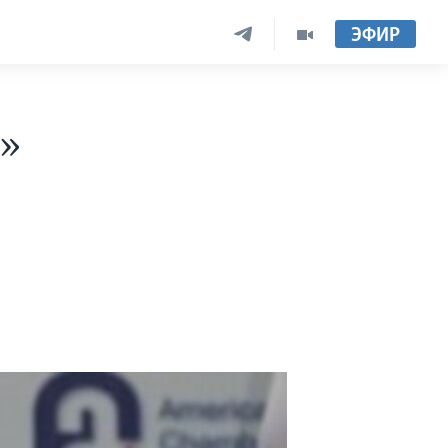
ЭФИР
а»