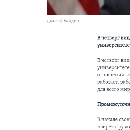
Джозеф Байден
В четверг ви
университете
В четверг ви
университете
отношений. «
работает, раб
для всего мир
Промежуточн
В начале сво
«перезагрузк