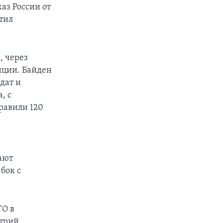
аз России от
тил
, через
иции. Байден
дат и
, с
равили 120
ают
бок с
ТО в
итрий