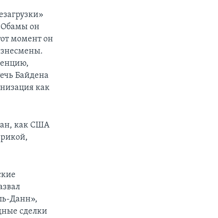
езагрузки»
 Обамы он
тот момент он
бизнесмены.
ренцию,
Речь Байдена
рнизация как
ран, как США
ерикой,
ские
азвал
ль-Данн»,
дные сделки