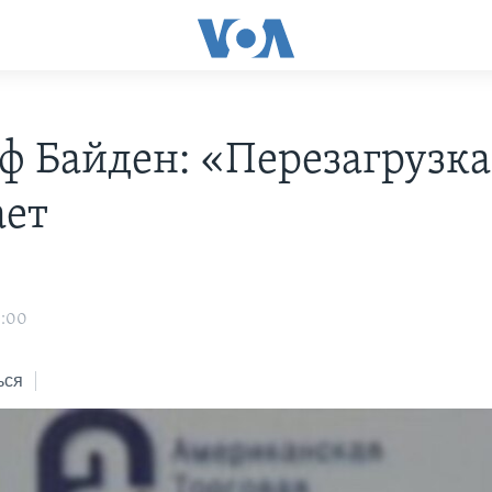
ф Байден: «Перезагрузк
ает
3:00
ься