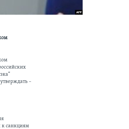
ком
ком
российских
узка”
о утверждать –
ия
и к санкциям