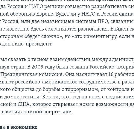
гда Россия и НАТО решили совместно разрабатывать с
ной обороны в Европе. Будет ли у НАТО и России един
ет Россия, или две независимые системы ПРО, связанн
 не известно. Здесь сохраняются разногласия. Байден ск
сторонам «будет сложно», но «это изменит игру, если 
ежден вице-президент.
был сказать о тесном взаимодействии между админис
двух стран. В 2009 году была создана Российско-амери
 Президентская комиссия. Она насчитывает 16 рабочих
ивают российско-американское сотрудничество в раз
кого общества до борьбы с терроризмом, от контроля 
 до энергетики. Кстати, этот год начался с подписан
ссией и США, которое открывает новые возможности д
развития атомной энергетики.
а» в экономике