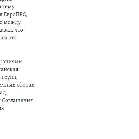
истему
ая ЕвроПРО,
ые между
азал, что
нам это
трациями
канская
 групп,
личных сферах
над
ия Соглашения
ля