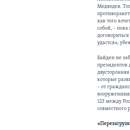
Медведев. То
противоракет
как того хоч
собой, – пока
договориться 
удастся», уб
Байден не за
президентов 
двусторонняя
которые разв
– от гражданс
вооружениями
123 между Ро
совместного 
«Перезагрузк