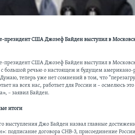
це-президент США Джозеф Байден выступил в Московс
це-президент США Джозеф Байден выступил в Московс
 с большой речью о настоящем и будущем американо-
Думаю, теперь уже нет сомнений в том, что “перезагр
отает на всех нас, работает для России и – осмелюсь эт
а», – заявил Байден.
ые итоги
его выступления Джо Байден назвал главные достижен
и»: подписание договора СНВ-3, присоединение Росси