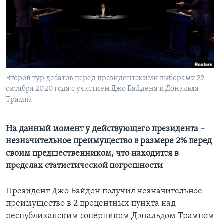
Learning English
СОЦИАЛЬНЫЕ СЕТИ
Второй тур дебатов перед президентскими выборами 22
октября 2020 года с участием Джо Байдена и Дональда
Языки
Трампа
На данный момент у действующего президента –
незначительное преимущество в размере 2% перед
своим предшественником, что находится в
пределах статистической погрешности
Президент Джо Байден получил незначительное
преимущество в 2 процентных пункта над
республиканским соперником Дональдом Трампом