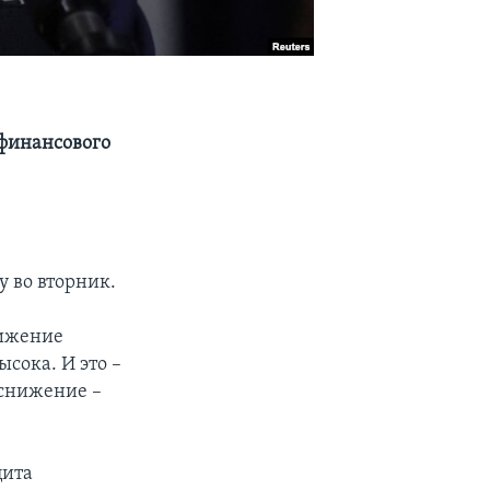
 финансового
а
 во вторник.
нижение
сока. И это –
 снижение –
цита