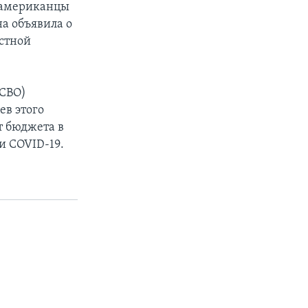
и американцы
а объявила о
стной
(CBO)
ев этого
т бюджета в
и COVID-19.