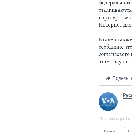
федерального
сталкиваются
партнерстве 
Интернет для
Байден также
сообщило, чт
финансового г
этом году ниж
Поделит
Рус
This item is part of
В мире
С