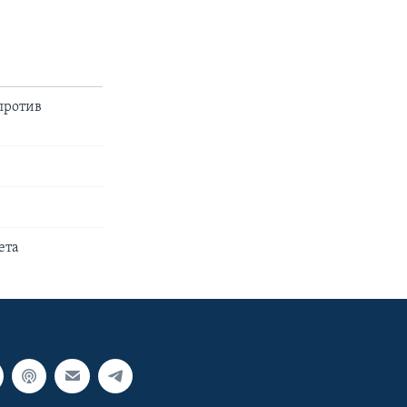
против
ета