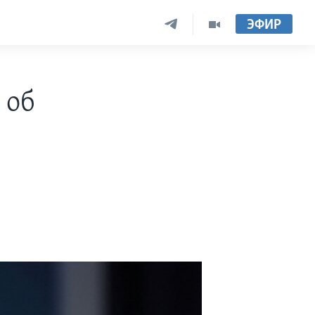
ЭФИР
 об