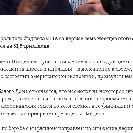
рального бюджета США за первые семь месяцев этого
ся на $1,5 триллиона
идент Байден выступил с заявлением по поводу индекс
ких цен за апрель и инфляции – в дополнение к своему
о состоянии американской экономики, прозвучавшему
Белого Дома отмечается, что несмотря на некоторое с
преле, факт остается фактом: инфляция неприемлемо вы
 американских семей по всей стране, а ее (инфляции)
омический приоритет президента Байдена.
 по борьбе с инфляцией направлен на снижение дефи