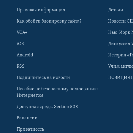
Правовая информация
Детали
Как обойти блокировку сайта?
Новости СШ
VOA+
Нью-Йорк 
iOS
Дискуссия 
Android
История «Г
RSS
Учим англ
Learning English
Подпишитесь на новости
ПОЗИЦИЯ 
Пособие по безопасному пользованию
СОЦИАЛЬНЫЕ СЕТИ
Интернетом
Доступная среда: Section 508
Вакансии
Приватность
Языки