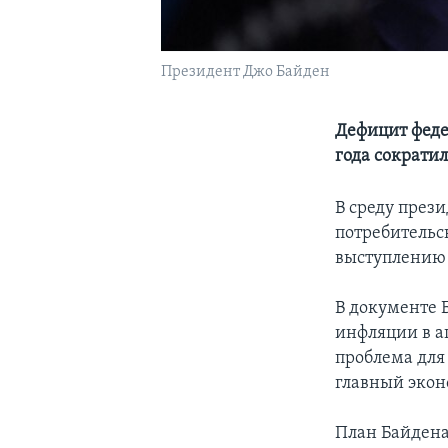
Президент Джо Байден
Дефицит феде
года сократил
В среду през
потребительс
выступлению 
В документе 
инфляции в а
проблема для
главный экон
План Байдена