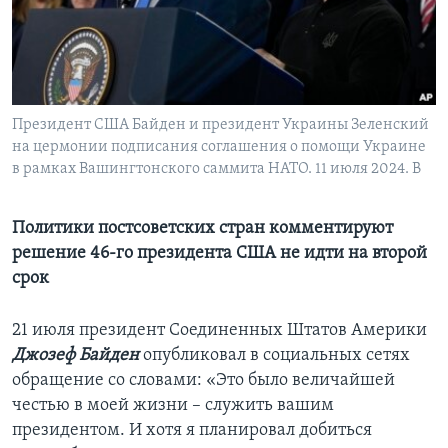
Learning English
СОЦИАЛЬНЫЕ СЕТИ
Президент США Байден и президент Украины Зеленский
на цермонии подписания соглашения о помощи Украине
в рамках Вашингтонского саммита НАТО. 11 июля 2024. B
Языки
Политики постсоветских стран комментируют
решение 46-го президента США не идти на второй
срок
21 июля президент Соединенных Штатов Америки
Джозеф Байден
опубликовал в социальных сетях
обращение со словами: «Это было величайшей
честью в моей жизни – служить вашим
президентом. И хотя я планировал добиться