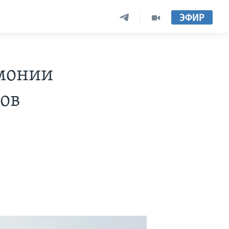
ЭФИР
емонии
ков