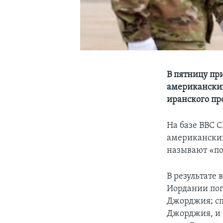
В пятницу пр
американских
иранского пр
На базе ВВС 
американских
называют «по
В результате 
Иордании пог
Джорджия; сп
Джорджия, и 