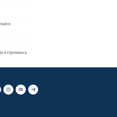
нным в
му я стремлюсь