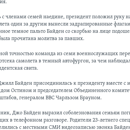
ия.
с членами семей наедине, президент положил руку на
олета один за другим вынесли задрапированные флага
нное темное пальто Байден со скорбью на лице подоше
 была прочитана молитва за павших.
ной точностью команда из семи военнослужащих пере
 отсека самолета в темный автофургон, за чем наблюда
идентская свита.
Джилл Байден присоединилась к президенту вместе с
дом Остином и председателем Объединенного комите
штабов, генералом ВВС Чарльзом Брауном.
орник, Джо Байден выразил соболезнования семьям по
их в телефонном разговоре. Родители 23-летнего спе
елились с местными СМИ видеозаписью звонка Байден