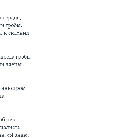
 сердце,
ми гробы.
л и склонил
несла гробы
ли члены
 министром
та
гибших
циалиста
а. «Я знаю,