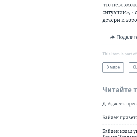
что невозможн
ситуации», -
дочери и взро
Поделит
This item is part of
В мире
С
Читайте 
Дайджест: прес
Байден привет
Байден издал у