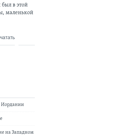
 был в этой
ны, маленькой
чатать
в Иордании
е
ие на Западном