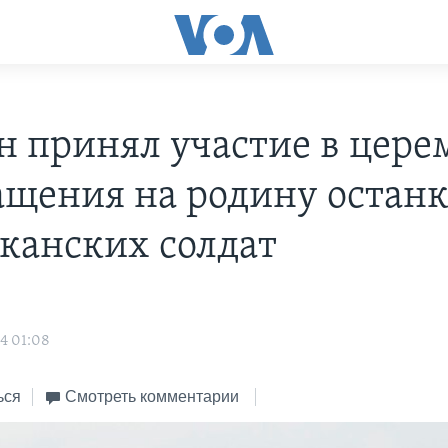
н принял участие в цер
ащения на родину остан
канских солдат
4 01:08
ься
Смотреть комментарии