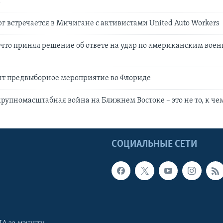
а
рг встречается в Мичигане с активистами United Auto Workers
 что принял решение об ответе на удар по американским вое
ит предвыборное мероприятие во Флориде
крупномасштабная война на Ближнем Востоке – это не то, к че
Ы
СОЦИАЛЬНЫЕ СЕТИ