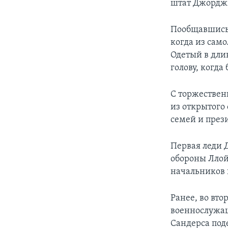
штат Джордж
Пообщавшись 
когда из сам
Одетый в дли
голову, когда
С торжествен
из открытого
семей и през
Первая леди 
обороны Ллой
начальников 
Ранее, во вт
военнослужащ
Сандерса под