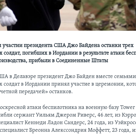
и участии президента США Джо Байдена останки трех
 солдат, погибших в Иордании в результате атаки бес
оизводства, прибыли в Соединенные Штаты
США в Делавэре президент Джо Байден вместе семьям
 солдат в Иордании принял участие в церемонии, ко
четной передачей» останков.
воскресной атаки беспилотника на военную базу Tower 
ибли сержант Уильям Джером Риверс, 46 лет, из Кэрро
ециалист Кеннеди Ладон Сандерс, 24 года, из Уэйкрос
специалист Бреонна Алекссондрия Моффетт, 23 года, и