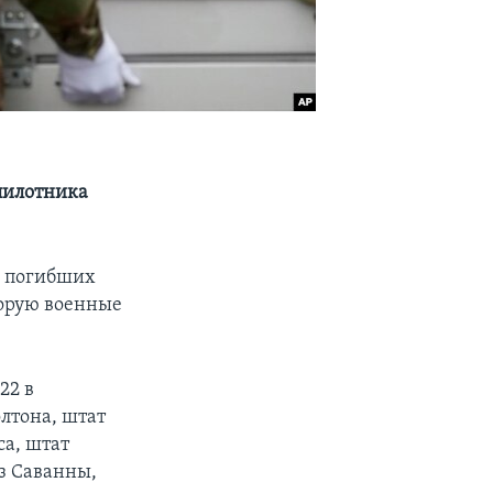
пилотника
и погибших
торую военные
22 в
лтона, штат
са, штат
з Саванны,