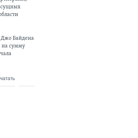
насущных
области
 Джо Байдена
 на сумму
ачала
чатать