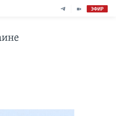
ЭФИР
аине