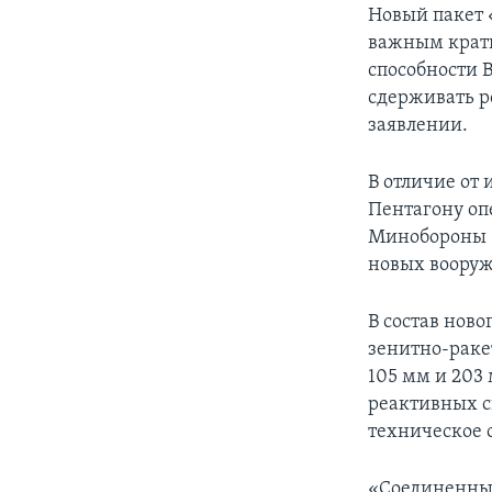
Новый пакет 
важным крат
способности 
сдерживать р
заявлении.
В отличие от
Пентагону оп
Минобороны С
новых вооруж
В состав ново
зенитно-раке
105 мм и 203
реактивных с
техническое 
«Соединенные