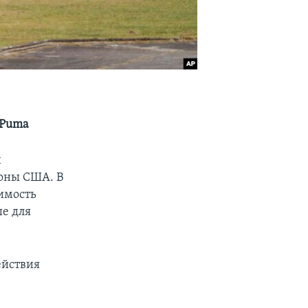
 Puma
и
роны США. В
оимость
ые для
ействия