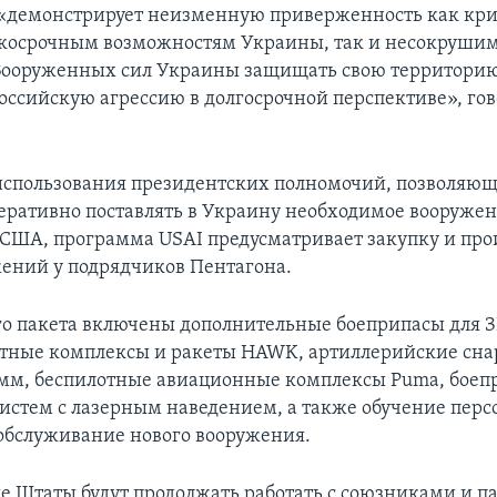
«демонстрирует неизменную приверженность как кр
косрочным возможностям Украины, так и несокруши
Вооруженных сил Украины защищать свою территори
оссийскую агрессию в долгосрочной перспективе», гов
 использования президентских полномочий, позволяю
еративно поставлять в Украину необходимое вооружен
ША, программа USAI предусматривает закупку и про
ений у подрядчиков Пентагона.
го пакета включены дополнительные боеприпасы для ЗР
тные комплексы и ракеты HAWK, артиллерийские сна
 мм, беспилотные авиационные комплексы Puma, боеп
истем с лазерным наведением, а также обучение перс
обслуживание нового вооружения.
 Штаты будут продолжать работать с союзниками и п