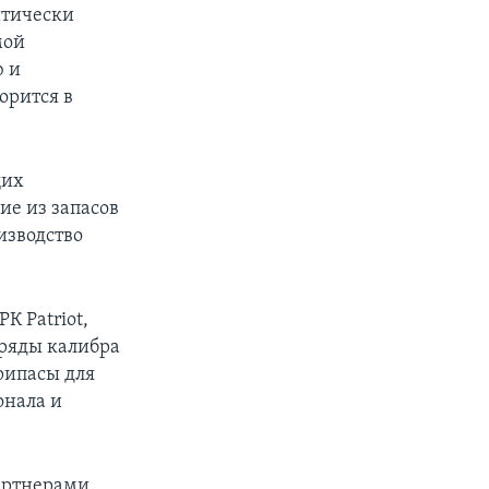
итически
мой
ю и
орится в
щих
ие из запасов
изводство
К Patriot,
ряды калибра
рипасы для
онала и
артнерами,