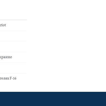
riot
Украине
елях F-16