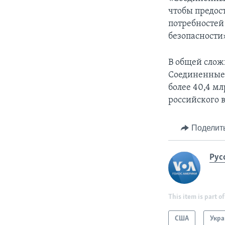
чтобы предос
потребностей
безопасности»
В общей слож
Соединенные 
более 40,4 мл
российского 
Поделит
Рус
This item is part of
США
Укра