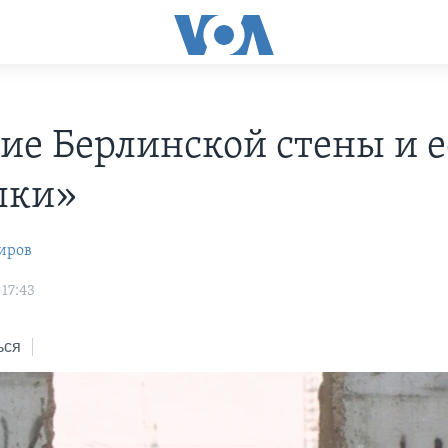
ие Берлинской стены и е
лки»
иров
17:43
ься