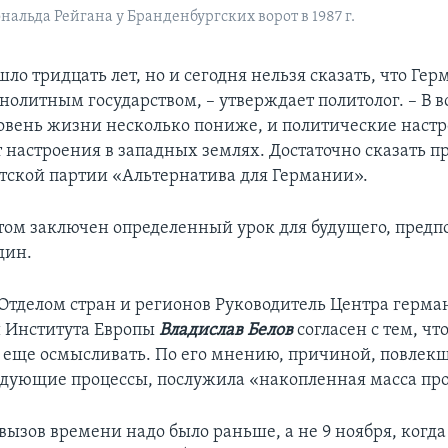
нальда Рейгана у Бранденбургских ворот в 1987 г.
шло тридцать лет, но и сегодня нельзя сказать, что Гер
нолитным государством, – утверждает политолог. – В 
ровень жизни несколько пониже, и политические наст
 настроения в западных землях. Достаточно сказать п
тской партии «Альтернатива для Германии».
этом заключен определенный урок для будущего, пред
дин.
тделом стран и регионов Руководитель Центра герма
 Института Европы
Владислав Белов
согласен с тем, чт
т еще осмысливать. По его мнению, причиной, повлек
едующие процессы, послужила «накопленная масса про
 вызов времени надо было раньше, а не 9 ноября, когд