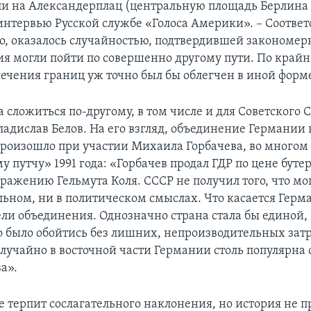
и на Александерплац (центральную площадь Берлина – 
интервью Русской службе «Голоса Америки». – Соответс
о, оказалось случайностью, подтвердившей закономер
ия могли пойти по совершенно другому пути. По крайн
сечения границ уж точно был бы облегчен в иной форм
 сложиться по-другому, в том числе и для Советского 
адислав Белов. На его взгляд, объединение Германии в
произошло при участии Михаила Горбачева, во многом 
у путчу» 1991 года: «Горбачев продал ГДР по цене бутер
ражению Гельмута Коля. СССР не получил того, что мог
льном, ни в политическом смыслах. Что касается Герм
ели объединения. Однозначно страна стала бы единой, 
 было обойтись без лишних, непроизводительных затр
случайно в восточной части Германии столь популярна 
а».
е терпит сослагательного наклонения, но история не 