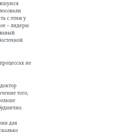
вавшуюся
лосовали
ь с этим у
ное – лидеры
овавый
Восточной
 процессах не
доктор
ачение того,
больше
буднично.
рии для
сколько