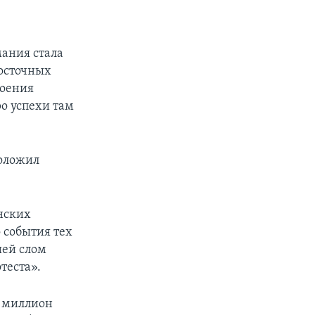
мания стала
восточных
роения
ро успехи там
положил
нских
о события тех
шей слом
теста».
а миллион