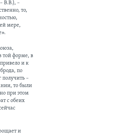
В.В.), –
твенно, то,
ностью,
ей мере,
е».
Союза,
 той форме, в
привело и к
брода, по
 получить –
ании, то были
но при этом
ат с обеих
сейчас
прощает и