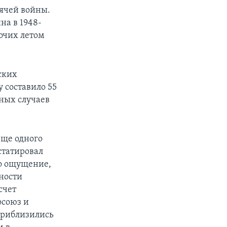
рячей войны.
на в 1948-
очих летом
ских
у составило 55
ных случаев
еще одного
статировал
ло ощущение,
ьности
счет
осоюз и
приблизились