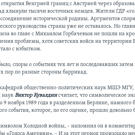
е открытия Венгрией границ с Австрией через образо
ад хлынули тысячи восточных немцев. Жители ГДР «го
оссоединение исторической родины. Аргументов спорит
ского руководства страны уже не оставалось. Но глав
оюза во главе с Михаилом Горбачевым не пошли на кр
ения проблемы, хотя советских войск на территории 
тало с избытком.
было, споры о событиях тех лет и последовавших затем
их пор по разные стороны баррикад.
кафедрой общественно-политических наук МШЭ МГУ, 
х наук
Виктор Кувалдин
считает, что символическое зн
о 9 ноября 1989 года в разделенном Берлине, намного 
го события, которое, по его оценке, прошло довольно 
символом Холодной войны, – напомнил он в коммента
бы «Голоса Америки». – И за этот период произошло не