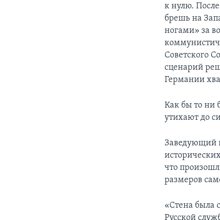
к нулю. Посл
брешь на Зап
ногами» за в
коммунистиче
Советского С
сценарий реш
Германии хва
Как бы то ни 
утихают до с
Заведующий 
исторически
что произошл
размеров само
«Стена была 
Русской служ