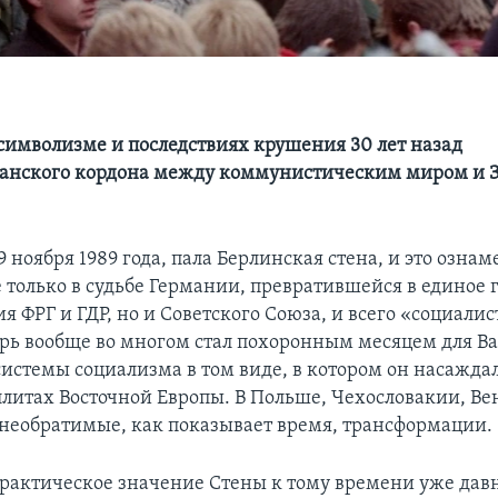
 символизме и последствиях крушения 30 лет назад
манского кордона между коммунистическим миром и 
 9 ноября 1989 года, пала Берлинская стена, и это озна
е только в судьбе Германии, превратившейся в единое 
ия ФРГ и ГДР, но и Советского Союза, и всего «социали
брь вообще во многом стал похоронным месяцем для В
 системы социализма в том виде, в котором он насажда
ллитах Восточной Европы. В Польше, Чехословакии, В
необратимые, как показывает время, трансформации.
практическое значение Стены к тому времени уже дав