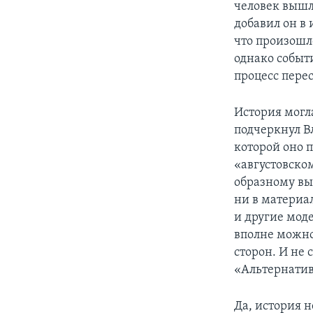
человек вышл
добавил он в 
что произошл
однако событ
процесс пере
История могла
подчеркнул Вл
которой оно 
«августовском
образному вы
ни в материа
и другие мод
вполне можно
сторон. И не 
«Альтернатив
Да, история н