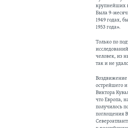
крупнейших к
Была 9-месячн
1949 годах, 
1953 года».
Только по п
исследований 
человек, из 
так и не удал
Воздвижение 
острейшего и
Виктора Кува
что Европа, н
получилось п
поглощения В
Североатлант