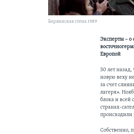
Берлинская стена 1989
Эксперты – о
восточногер
Европой
30 лет назад,
новую веху н
за счет слиян
лагеря». Ноя
блока и всей
странах-сате
происходили 
Собственно, 