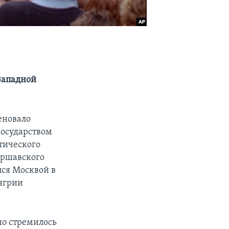
Западной
меновало
государством
стического
аршавского
лся Москвой в
енгрии
но стремилось