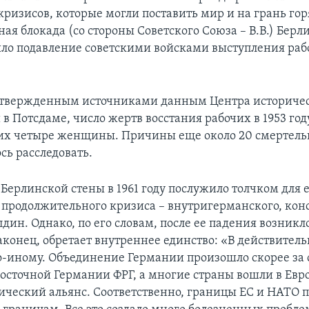
ризисов, которые могли поставить мир и на грань го
ая блокада (со стороны Советского Союза – В.В.) Берли
было подавление советскими войсками выступления раб
одтвержденным источниками данным Центра историче
в Потсдаме, число жертв восстания рабочих в 1953 год
них четыре женщины. Причины еще около 20 смертель
ось расследовать.
Берлинской стены в 1961 году послужило толчком для 
 продолжительного кризиса – внутригерманского, кон
лдин. Однако, по его словам, после ее падения возник
аконец, обретает внутреннее единство: «В действител
о-иному. Объединение Германии произошло скорее за 
осточной Германии ФРГ, а многие страны вошли в Евр
ический альянс. Соответственно, границы ЕС и НАТО 