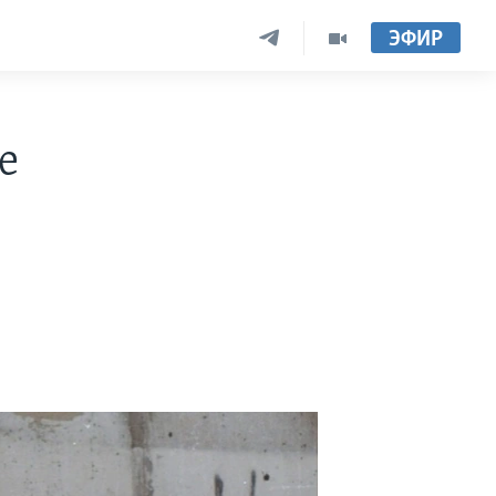
ЭФИР
е