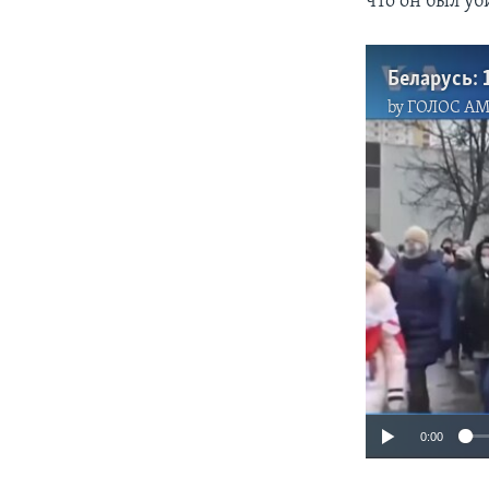
что он был у
Беларусь: 
by
ГОЛОС А
0:00