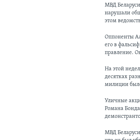
МВД Беларуси
нарушали общ
этом ведомст
Оппоненты Ал
его в фальсиф
правление. Он
На этой неде
десятках раз
милиции было
Уличные акци
Романа Бонда
демонстранто
МВД Беларуси 