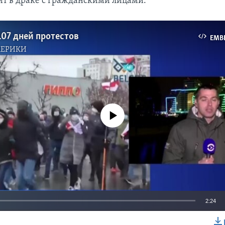
бит в драке с гражданскими лицами.
107 дней протестов
EMB
МЕРИКИ
No media source currently available
2:24