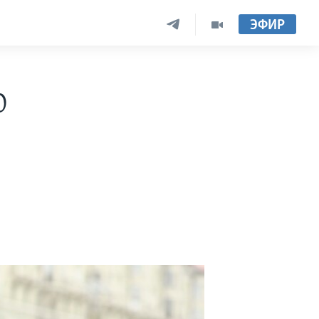
ЭФИР
0