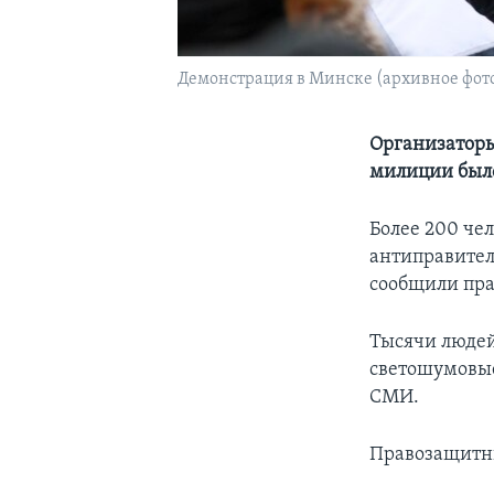
Демонстрация в Минске (архивное фот
Организаторы
милиции было
Более 200 че
антиправител
сообщили пр
Тысячи людей
светошумовые
СМИ.
Правозащитны