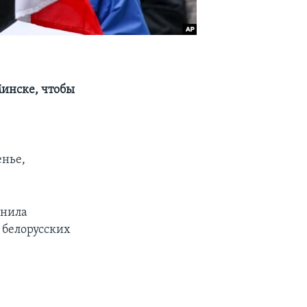
Минске, чтобы
енье,
енила
 белорусских