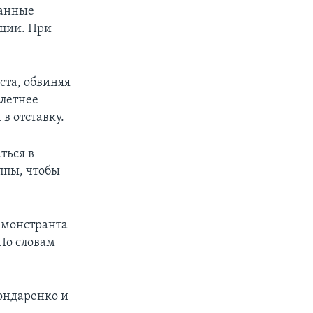
жанные
ции. При
ста, обвиняя
-летнее
в отставку.
ться в
ппы, чтобы
емонстранта
 По словам
Бондаренко и