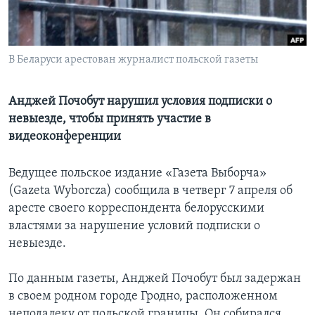
Learning English
В Беларуси арестован журналист польской газеты
СОЦИАЛЬНЫЕ СЕТИ
Анджей Почобут нарушил условия подписки о
невыезде, чтобы принять участие в
Языки
видеоконференции
Ведущее польское издание «Газета Выборча»
(Gazeta Wyborcza) сообщила в четверг 7 апреля об
аресте своего корреспондента белорусскими
властями за нарушение условий подписки о
невыезде.
По данным газеты, Анджей Почобут был задержан
в своем родном городе Гродно, расположенном
неподалеку от польской границы. Он собирался