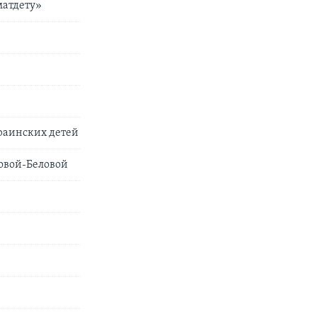
матдету»
раинских детей
овой-Беловой