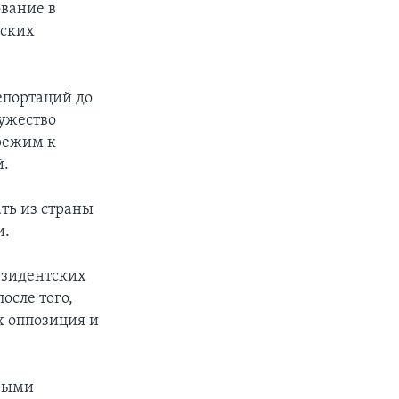
вание в
сских
епортаций до
Мужество
 режим к
й.
ть из страны
и.
езидентских
осле того,
х оппозиция и
овыми