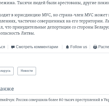
режима. Тысячи людей были арестованы, другие покин
входит в юрисдикцию МУС, но страна-член МУС может 
уплениях, частично совершенных на его территории. 
л, что принудительные депортации со стороны Белар
зопасность Литвы.
ься
Смотреть комментарии
Follow us
Распе
еларусь
Новости
также
вийчук: Россия совершила более 80 тысяч преступлений в У