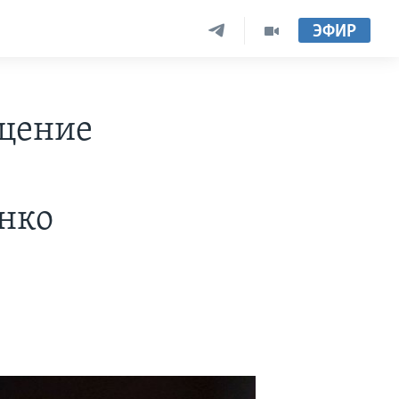
ЭФИР
ащение
нко