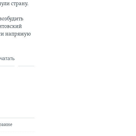
ули страну.
возбудить
Литовский
уси напрямую
чатать
краине