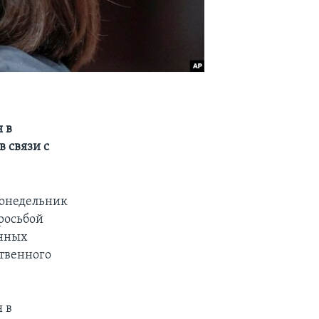
 в
 связи с
понедельник
росьбой
енных
твенного
 в