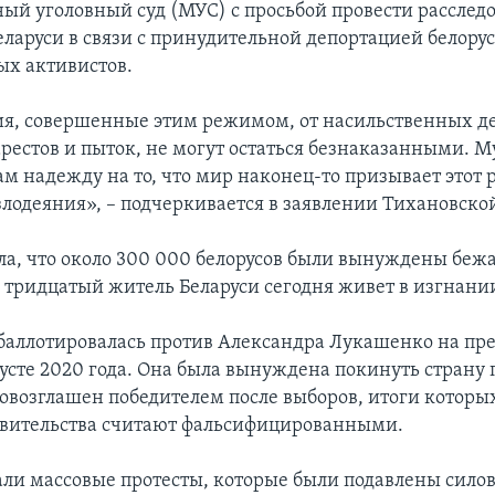
й уголовный суд (МУС) с просьбой провести расследо
ларуси в связи с принудительной депортацией белору
х активистов.
я, совершенные этим режимом, от насильственных д
рестов и пыток, не могут остаться безнаказанными. 
ам надежду на то, что мир наконец-то призывает этот
 злодеяния», – подчеркивается в заявлении Тихановско
а, что около 300 000 белорусов были вынуждены бежа
 тридцатый житель Беларуси сегодня живет в изгнани
баллотировалась против Александра Лукашенко на пр
усте 2020 года. Она была вынуждена покинуть страну п
ровозглашен победителем после выборов, итоги которы
вительства считают фальсифицированными.
ли массовые протесты, которые были подавлены сил