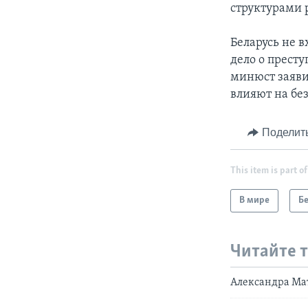
структурами 
Беларусь не 
дело о прест
минюст заяви
влияют на бе
Поделит
This item is part of
В мире
Б
Читайте 
Александра Мат