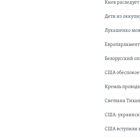
Киев раследует
Дети из оккупи
Лукашенко може
Европарламент 
Белорусский о
США обеспокоен
Кремль проводи
Светлана Тихан
США: украински
США вступили 