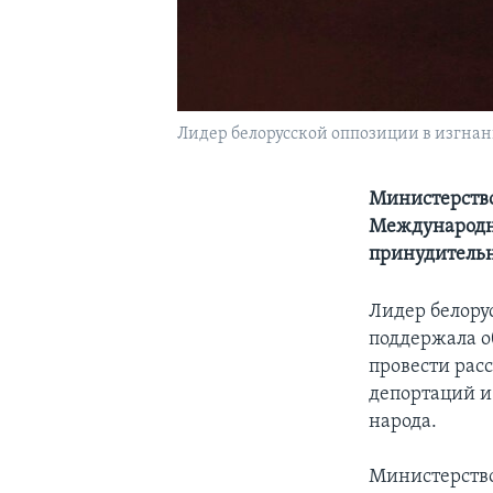
Лидер белорусской оппозиции в изгнан
Министерство
Международны
принудительн
Лидер белору
поддержала о
провести рас
депортаций и
народа.
Министерство