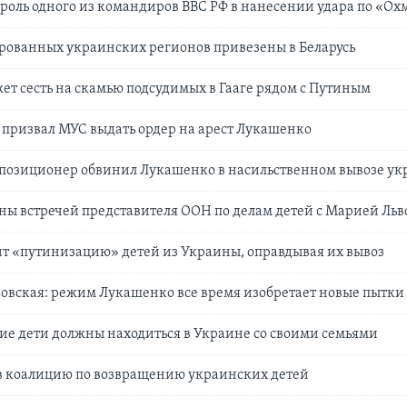
 роль одного из командиров ВВС РФ в нанесении удара по «Ох
рованных украинских регионов привезены в Беларусь
т сесть на скамью подсудимых в Гааге рядом с Путиным
призвал МУС выдать ордер на арест Лукашенко
ппозиционер обвинил Лукашенко в насильственном вывозе ук
ы встречей представителя ООН по делам детей с Марией Льв
т «путинизацию» детей из Украины, оправдывая их вывоз
овская: режим Лукашенко все время изобретает новые пытки
е дети должны находиться в Украине со своими семьями
в коалицию по возвращению украинских детей