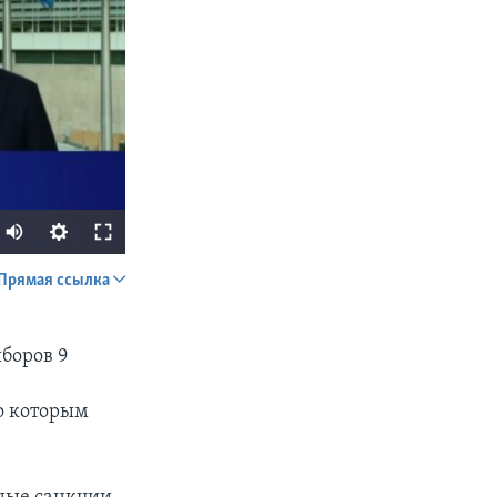
Прямая ссылка
SHARE
боров 9
о которым