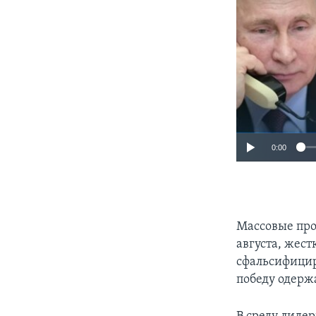
0:00
Массовые про
августа, жес
сфальсифицир
победу одерж