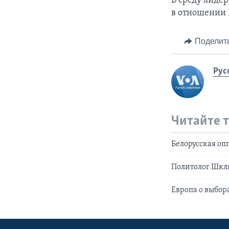
В среду лиде
в отношении 
Поделит
Рус
Читайте 
Белорусская оп
Политолог Шкля
Европа о выбор