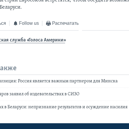
ры стран Евросоюза встретятся, чтобы обсудить возмо
Беларуси.
ься
Follow us
Распечатать
ская служба «Голоса Америки»
также
позиция: Россия является важным партнером для Минска
ров заявил об издевательствах в СИЗО
ах в Беларуси: непризнание результатов и осуждение насилия