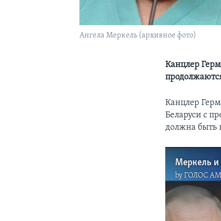
Ангела Меркель (архивное фото)
Канцлер Герма
продолжаютс
Канцлер Герм
Беларуси с п
должна быть 
Меркель и
by
ГОЛОС А