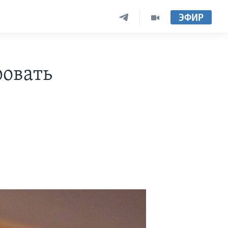
ЭФИР
ровать