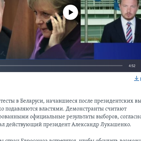
No media source currently available
4:52
EMBED
тесты в Беларуси, начавшиеся после президентских вы
тко подавляются властями. Демонстранты считают
ованными официальные результаты выборов, согласн
ал действующий президент Александр Лукашенко.