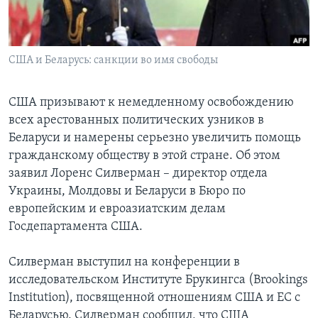
Learning English
США и Беларусь: санкции во имя свободы
СОЦИАЛЬНЫЕ СЕТИ
США призывают к немедленному освобождению
всех арестованных политических узников в
Языки
Беларуси и намерены серьезно увеличить помощь
гражданскому обществу в этой стране. Об этом
заявил Лоренс Силверман – директор отдела
Украины, Молдовы и Беларуси в Бюро по
европейским и евроазиатским делам
Госдепартамента США.
Силверман выступил на конференции в
исследовательском Институте Брукингса (Brookings
Institution), посвященной отношениям США и ЕС с
Беларусью. Силверман сообщил, что США