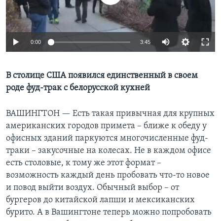
Learning English
0:00
3:45
СОЦИАЛЬНЫЕ СЕТИ
В столице США появился единственный в своем
роде фуд-трак с белорусской кухней
Языки
ВАШИНГТОН —
Есть такая привычная для крупных
американских городов примета – ближе к обеду у
офисных зданий паркуются многочисленные фуд-
траки – закусочные на колесах. Не в каждом офисе
есть столовые, к тому же этот формат –
возможность каждый день пробовать что-то новое
и повод выйти воздух. Обычный выбор – от
бургеров до китайской лапши и мексиканских
бурито. А в Вашингтоне теперь можно попробовать