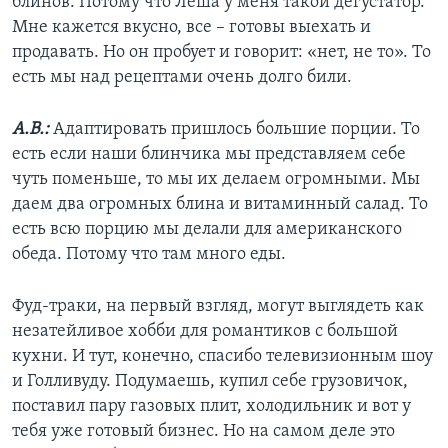
блинов. Потому что Леша у меня такой дегустатор.
Мне кажется вкусно, все – готовы выехать и
продавать. Но он пробует и говорит: «нет, не то». То
есть мы над рецептами очень долго били.
А.В.:
Адаптировать пришлось большие порции. То
есть если наши блинчика мы представляем себе
чуть поменьше, то мы их делаем огромными. Мы
даем два огромных блина и витаминный салад. То
есть всю порцию мы делали для американского
обеда. Потому что там много еды.
Фуд-траки, на первый взгляд, могут выглядеть как
незатейливое хобби для романтиков с большой
кухни. И тут, конечно, спасибо телевизионным шоу
и Голливуду. Подумаешь, купил себе грузовичок,
поставил пару газовых плит, холодильник и вот у
тебя уже готовый бизнес. Но на самом деле это