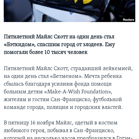
Learning English
СОЦИАЛЬНЫЕ СЕТИ
Пятилетний Майлс Скотт на один день стал
«Бэткидом», спасшим город от злодеев. Ему
помогали более 10 тысяч человек
Языки
Пятилетний Майлс Скотт, страдавший лейкемией,
на один день стал «Бетменом». Мечта ребенка
сбылась благодаря усилиям фонда помощи
больным детям «Make-A-Wish Foundation»,
жителям и гостям Сан-Франциско, футбольной
команде города, полиции и городских властей.
В пятницу 16 ноября Майлс, одетый в костюм
любимого героя, побывал в Сан-Франциско,
который на несколько часов преобразился в Готэм-