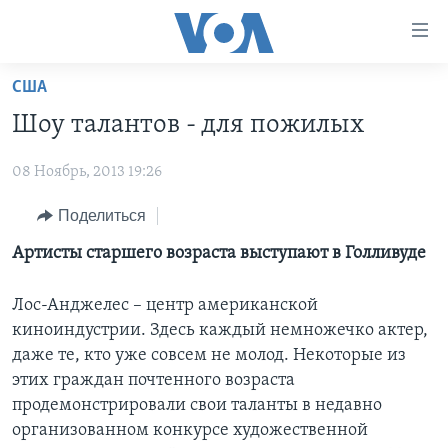
Линки
доступности
Перейти
США
на
ГЛАВНОЕ
Шоу талантов - для пожилых
основной
ПРОГРАММЫ
контент
08 Ноябрь, 2013 19:26
ПРОЕКТЫ
Перейти
АМЕРИКА
к
ЭКСПЕРТИЗА
Поделиться
НОВОСТИ ЗА МИНУТУ
УЧИМ АНГЛИЙСКИЙ
основной
ИНТЕРВЬЮ
ИТОГИ
НАША АМЕРИКАНСКАЯ ИСТОРИЯ
Артисты старшего возраста выступают в Голливуде
навигации
Перейти
ФАКТЫ ПРОТИВ ФЕЙКОВ
ПОЧЕМУ ЭТО ВАЖНО?
А КАК В АМЕРИКЕ?
в
Лос-Анджелес – центр американской
ЗА СВОБОДУ ПРЕССЫ
ДИСКУССИЯ VOA
АРТЕФАКТЫ
поиск
киноиндустрии. Здесь каждый немножечко актер,
даже те, кто уже совсем не молод. Некоторые из
УЧИМ АНГЛИЙСКИЙ
ДЕТАЛИ
АМЕРИКАНСКИЕ ГОРОДКИ
этих граждан почтенного возраста
ВИДЕО
НЬЮ-ЙОРК NEW YORK
ТЕСТЫ
продемонстрировали свои таланты в недавно
организованном конкурсе художественной
ПОДПИСКА НА НОВОСТИ
АМЕРИКА. БОЛЬШОЕ ПУТЕШЕСТВИЕ