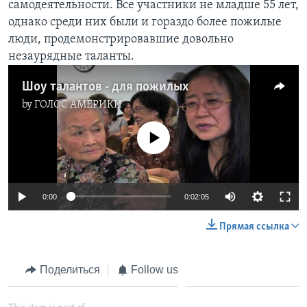
самодеятельности. Все участники не младше 55 лет,
однако среди них были и гораздо более пожилые
Learning English
люди, продемонстрировавшие довольно
незаурядные таланты.
СОЦИАЛЬНЫЕ СЕТИ
Шоу талантов - для пожилых
by
ГОЛОС АМЕРИКИ
Языки
No media source currently available
0:00
0:02:05
Прямая ссылка
Поделиться
Follow us