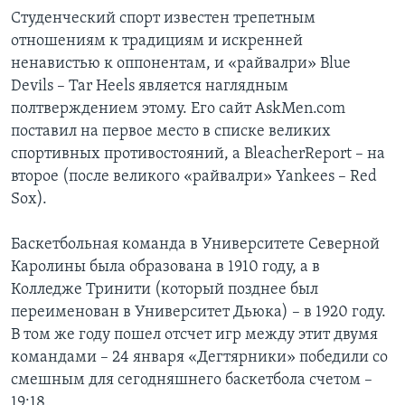
Студенческий спорт известен трепетным
отношениям к традициям и искренней
ненавистью к оппонентам, и «райвалри» Blue
Devils – Tar Heels является наглядным
полтверждением этому. Его сайт AskMen.com
поставил на первое место в списке великих
спортивных противостояний, а BleacherReport – на
второе (после великого «райвалри» Yankees – Red
Sox).
Баскетбольная команда в Университете Северной
Каролины была образована в 1910 году, а в
Колледже Тринити (который позднее был
переименован в Университет Дьюка) – в 1920 году.
В том же году пошел отсчет игр между этит двумя
командами – 24 января «Дегтярники» победили со
смешным для сегодняшнего баскетбола счетом –
19:18.