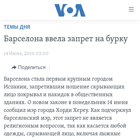
Линки
доступности
Перейти
ТЕМЫ ДНЯ
на
ГЛАВНОЕ
Барселона ввела запрет на бурку
основной
ПРОГРАММЫ
контент
14 Июнь, 2010 03:00
ПРОЕКТЫ
Перейти
АМЕРИКА
к
ЭКСПЕРТИЗА
Поделиться
НОВОСТИ ЗА МИНУТУ
УЧИМ АНГЛИЙСКИЙ
основной
ИНТЕРВЬЮ
ИТОГИ
НАША АМЕРИКАНСКАЯ ИСТОРИЯ
Барселона стала первым крупным городом
навигации
Испании, запретившим ношение скрывающих
Перейти
ФАКТЫ ПРОТИВ ФЕЙКОВ
ПОЧЕМУ ЭТО ВАЖНО?
А КАК В АМЕРИКЕ?
лицо покрывал и накидок в общественных
в
ЗА СВОБОДУ ПРЕССЫ
ДИСКУССИЯ VOA
АРТЕФАКТЫ
зданиях. О новом законе в понедельник 14 июня
поиск
сообщил мэр города Хорди Хереу. Как подчеркнул
УЧИМ АНГЛИЙСКИЙ
ДЕТАЛИ
АМЕРИКАНСКИЕ ГОРОДКИ
барселонский мэр, этот запрет не является
ВИДЕО
НЬЮ-ЙОРК NEW YORK
ТЕСТЫ
религиозным вопросом, так как касается любой
одежды, скрывающей лицо, включая лыжные
ПОДПИСКА НА НОВОСТИ
АМЕРИКА. БОЛЬШОЕ ПУТЕШЕСТВИЕ