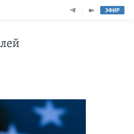
ЭФИР
елей