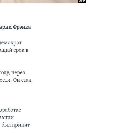
Барни Фрэнка
демократ
ющий срок в
оду, через
сти. Он стал
зработке
изации
 был принят