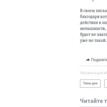
В своем пись
благодаря ко
действия в з
меньшинств, 
будет не хват
уже не такой.
Поделит
This item is part of
Темы дня
Читайте 