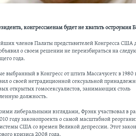
езидента, конгрессменам будет не хватать остроумия 
ейших членов Палаты представителей Конгресса США 
объявил о своем решении не переизбираться на следу
щего года.
е выбранный в Конгресс от штата Массачусетс в 1980 г
явил о своей нетрадиционной сексуальной принадлежно
вых открытых гомосексуалистов, занимающих столь
ленную должность.
оими либеральными взглядами, Фрэнк участвовал в ра
2010 году законопроекта о самой масштабной реорган
истемы США со времен Великой депрессии. Этот закон
ового кризиса 2008 года.