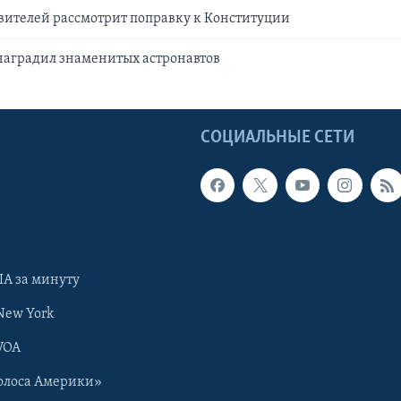
вителей рассмотрит поправку к Конституции
наградил знаменитых астронавтов
Ы
СОЦИАЛЬНЫЕ СЕТИ
А за минуту
New York
VOA
олоса Америки»