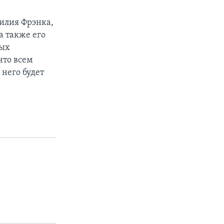
илия Фрэнка,
а также его
ных
что всем
 него будет