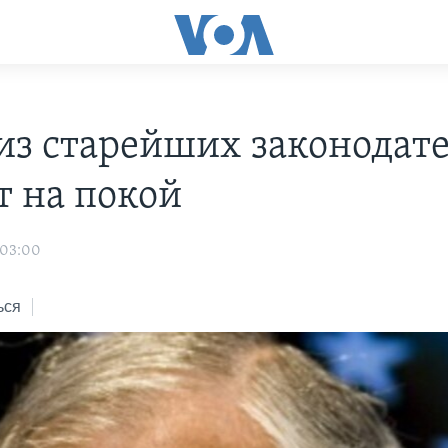
из старейших законодат
т на покой
 03:00
ься