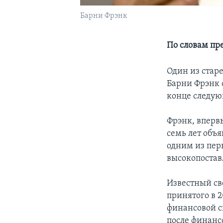
Барни Фрэнк
По словам пр
Один из стар
Барни Фрэнк 
конце следую
Фрэнк, впервы
семь лет объ
одним из пер
высокопостав
Известный св
принятого в 
финансовой с
после финанс