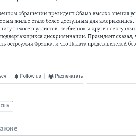
менном обращении президент Обама высоко оценил ус
торым жилье стало более доступным для американцев, 
ащиту гомосексуалистов, лесбиянок и других сексуаль
подвергающихся дискриминации. Президент сказал, 
ать остроумия Фрэнка, и что Палата представителей без
ься
Follow us
Распечатать
США
также