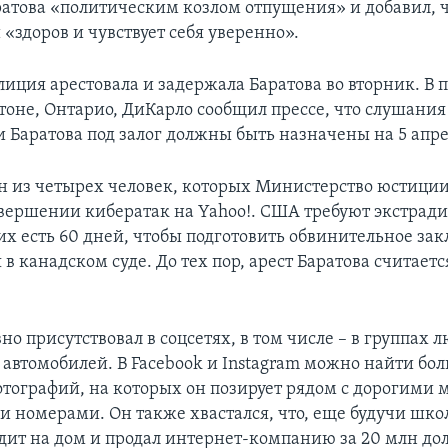
ратова «политическим козлом отпущения» и добавил, ч
«здоров и чувствует себя уверенно».
иция арестовала и задержала Баратова во вторник. В п
тоне, Онтарио, ДиКарло сообщил прессе, что слушания
 Баратова под залог должны быть назначены на 5 апре
ин из четырех человек, которых Министерство юстиц
овершении кибератак на Yahoo!. США требуют экстрад
них есть 60 дней, чтобы подготовить обвинительное за
в канадском суде. До тех пор, арест Баратова считаетс
но присутствовал в соцсетях, в том числе – в группах 
 автомобилей. В Facebook и Instagram можно найти бо
отографий, на которых он позирует рядом с дорогим
 номерами. Он также хвастался, что, еще будучи шк
дит на дом и продал интернет-компанию за 20 млн дол