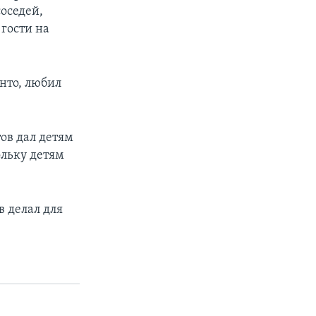
соседей,
гости на
онто, любил
тов дал детям
ольку детям
в делал для