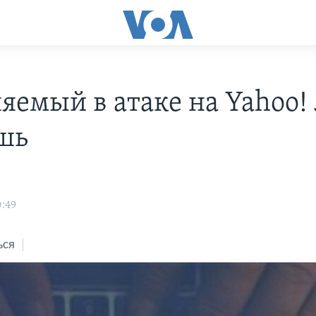
яемый в атаке на Yahoo!
шь
0:49
ься