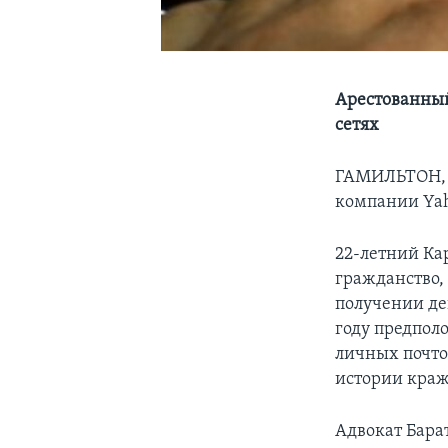
Арестованный
сетях
ГАМИЛЬТОН, О
компании Yaho
22-летний Ка
гражданство,
получении де
году предпол
личных почто
истории краж
Адвокат Бара