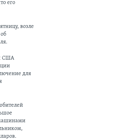
то его
ятницу, возле
 об
ля.
ии США
иции
ключение для
я
любителей
льшое
и машинами
ольником,
ларов.