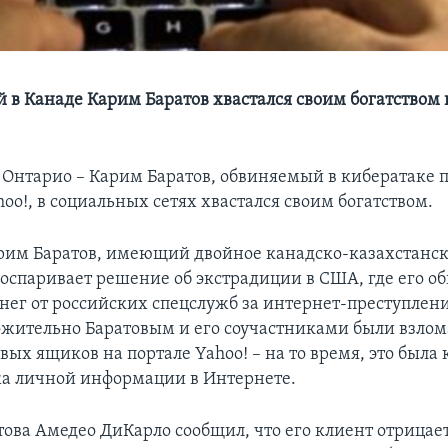
 в Канаде Карим Баратов хвастался своим богатством
нтарио – Карим Баратов, обвиняемый в кибератаке 
o!, в социальных сетях хвастался своим богатством.
рим Баратов, имеющий двойное канадско-казахстанс
 оспаривает решение об экстрадиции в США, где его о
нег от российских спецслужб за интернет-преступлени
ожительно Баратовым и его соучастниками были взло
вых ящиков на портале Yahoo! – на то время, это была
а личной информации в Интернете.
това Амедео ДиКарло сообщил, что его клиент отрицает