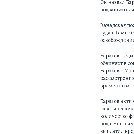
Он назвал Ба
подзащитный 
Канадская пол
суда в Гамиль
освобождении
Баратов – од
обвиняет в с
Баратова. У 
рассмотрения 
временным.
Баратов актив
экзотических
количество ф
под именными
выплатил кре