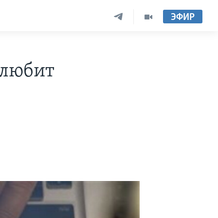
ЭФИР
 любит