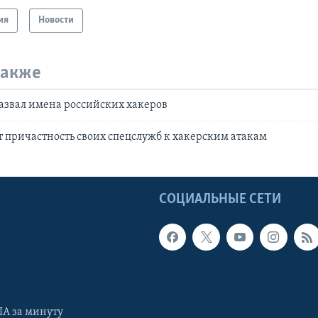
ия
Новости
также
звал имена российских хакеров
т причастность своих спецслужб к хакерским атакам
Ы
СОЦИАЛЬНЫЕ СЕТИ
А за минуту