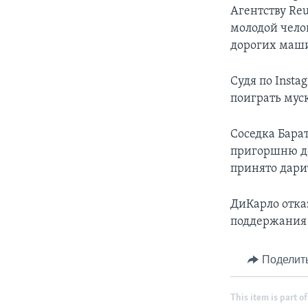
Агентству Reu
молодой чело
дорогих маш
Судя по Insta
поиграть муск
Соседка Барат
пригоршню до
принято дари
ДиКарло отказ
поддержания 
Поделит
This item is part of