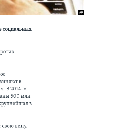
 в социальных
против
кое
бвиняют в
я. В 2014-м
маны 500 млн
 крупнейшая в
 свою вину.