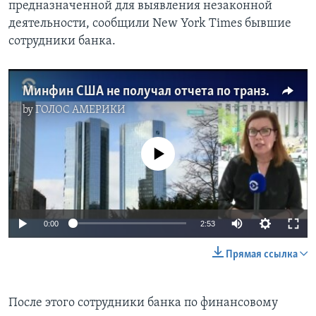
предназначенной для выявления незаконной
деятельности, сообщили New York Times бывшие
сотрудники банка.
Минфин США не получал отчета по транзакциям Трампа и Кушнера
by
ГОЛОС АМЕРИКИ
No media source currently available
0:00
2:53
Прямая ссылка
После этого сотрудники банка по финансовому