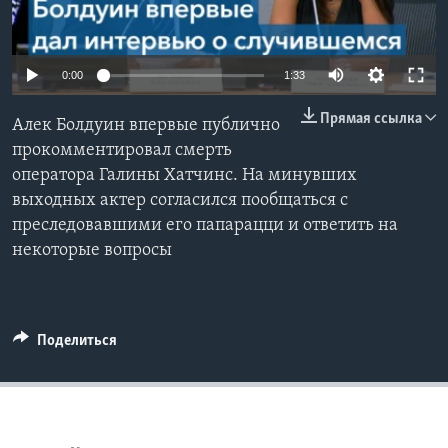
Learning English
0:00
1:33
СОЦИАЛЬНЫЕ СЕТИ
Прямая ссылка
Алек Болдуин впервые публично
прокомментировал смерть
оператора Галины Хатчинс. На минувших
Языки
выходных актер согласился пообщаться с
преследовавшими его папарацци и ответить на
некоторые вопросы
Поделиться