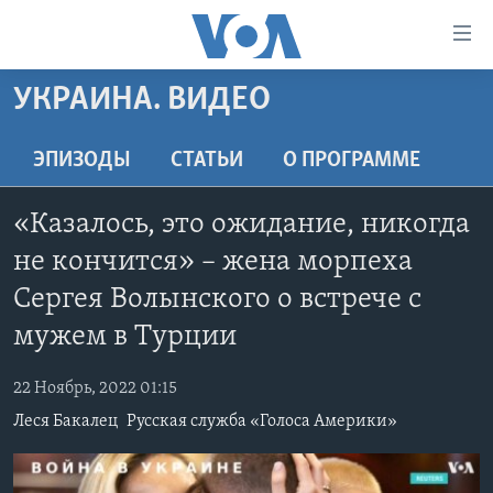
Линки
доступности
Перейти
УКРАИНА. ВИДЕО
на
ГЛАВНОЕ
основной
ПРОГРАММЫ
ЭПИЗОДЫ
СТАТЬИ
O ПРОГРАММЕ
контент
ПРОЕКТЫ
Перейти
АМЕРИКА
«Казалось, это ожидание, никогда
к
ЭКСПЕРТИЗА
НОВОСТИ ЗА МИНУТУ
УЧИМ АНГЛИЙСКИЙ
основной
не кончится» – жена морпеха
ИНТЕРВЬЮ
ИТОГИ
НАША АМЕРИКАНСКАЯ ИСТОРИЯ
навигации
Сергея Волынского о встрече с
Перейти
ФАКТЫ ПРОТИВ ФЕЙКОВ
ПОЧЕМУ ЭТО ВАЖНО?
А КАК В АМЕРИКЕ?
мужем в Турции
в
ЗА СВОБОДУ ПРЕССЫ
ДИСКУССИЯ VOA
АРТЕФАКТЫ
поиск
22 Ноябрь, 2022 01:15
УЧИМ АНГЛИЙСКИЙ
ДЕТАЛИ
АМЕРИКАНСКИЕ ГОРОДКИ
Леся Бакалец
Русская служба «Голоса Америки»
ВИДЕО
НЬЮ-ЙОРК NEW YORK
ТЕСТЫ
ПОДПИСКА НА НОВОСТИ
АМЕРИКА. БОЛЬШОЕ ПУТЕШЕСТВИЕ