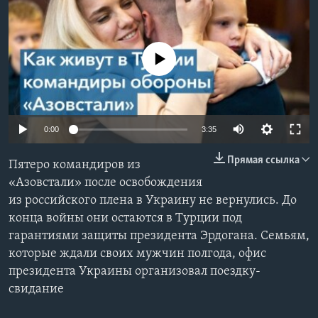
Learning English
No media source currently available
СОЦИАЛЬНЫЕ СЕТИ
Языки
0:00
3:35
Прямая ссылка
Пятеро командиров из
«Азовстали» после освобождения
из российского плена в Украину не вернулись. До
конца войны они остаются в Турции под
гарантиями защиты президента Эрдогана. Семьям,
которые ждали своих мужчин полгода, офис
президента Украины организовал поездку-
свидание