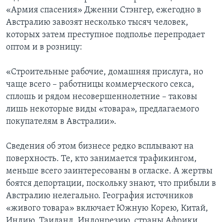
«Армия спасения» Дженни Стэнгер, ежегодно в
Learning English
Австралию завозят несколько тысяч человек,
которых затем преступное подполье перепродает
СОЦИАЛЬНЫЕ СЕТИ
оптом и в розницу:
«Строительные рабочие, домашняя прислуга, но
чаще всего – работницы коммерческого секса,
Языки
сплошь и рядом несовершеннолетние – таковы
лишь некоторые виды «товара», предлагаемого
покупателям в Австралии».
Сведения об этом бизнесе редко всплывают на
поверхность. Те, кто занимается трафикингом,
меньше всего заинтересованы в огласке. А жертвы
боятся депортации, поскольку знают, что прибыли в
Австралию нелегально. География источников
«живого товара» включает Южную Корею, Китай,
Индию, Таиланд, Индонрезию, страны Африки.