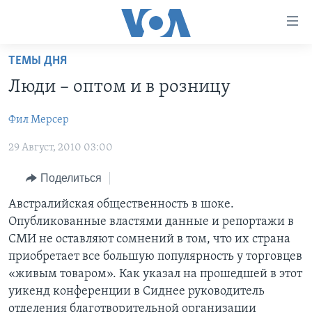
Линки
доступности
Перейти
ТЕМЫ ДНЯ
на
ГЛАВНОЕ
Люди – оптом и в розницу
основной
ПРОГРАММЫ
контент
Фил Мерсер
ПРОЕКТЫ
Перейти
АМЕРИКА
к
29 Август, 2010 03:00
ЭКСПЕРТИЗА
НОВОСТИ ЗА МИНУТУ
УЧИМ АНГЛИЙСКИЙ
основной
ИНТЕРВЬЮ
ИТОГИ
НАША АМЕРИКАНСКАЯ ИСТОРИЯ
навигации
Поделиться
Перейти
ФАКТЫ ПРОТИВ ФЕЙКОВ
ПОЧЕМУ ЭТО ВАЖНО?
А КАК В АМЕРИКЕ?
Австралийская общественность в шоке.
в
Опубликованные властями данные и репортажи в
ЗА СВОБОДУ ПРЕССЫ
ДИСКУССИЯ VOA
АРТЕФАКТЫ
поиск
СМИ не оставляют сомнений в том, что их страна
УЧИМ АНГЛИЙСКИЙ
ДЕТАЛИ
АМЕРИКАНСКИЕ ГОРОДКИ
приобретает все большую популярность у торговцев
«живым товаром». Как указал на прошедшей в этот
ВИДЕО
НЬЮ-ЙОРК NEW YORK
ТЕСТЫ
уикенд конференции в Сиднее руководитель
ПОДПИСКА НА НОВОСТИ
АМЕРИКА. БОЛЬШОЕ ПУТЕШЕСТВИЕ
отделения благотворительной организации