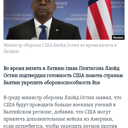
Learning English
СОЦИАЛЬНЫЕ СЕТИ
Министр обороны США Ллойд Остин во время визита в
Латвию
Языки
Во время визита в Латвию глава Пентагона Ллойд
Остин подтвердил готовность США помочь странам
Балтии укрепить обороноспособность Rus
В среду министр обороны Ллойд Остин заявил, что
США будут проводить больше военных учений в
Балтийском регионе, добавив, что США могут
привлечь дополнительные войска из Америки,
если потребуется, чтобы укрепить регион против