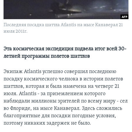
Learning English
Последняя посадка шаттла Atlantis на мысе Канаверал 21
СОЦИАЛЬНЫЕ СЕТИ
июля 2011г.
Эта космическая экспедиция подвела итог всей 30-
Языки
летней программы полетов шаттлов
Экипаж Atlantis успешно совершил последнюю
посадку космического челнока в истории полетов
шаттлов, которая и была намечена на четверг 21
июля. Atlantis - за приземлением которого
наблюдали миллионы зрителей по всему миру - сел
во Флориде, на мысе Канаверал. Здесь сложились
благоприятные для посадки погодные условия,
поэтому никаких задержек не было.