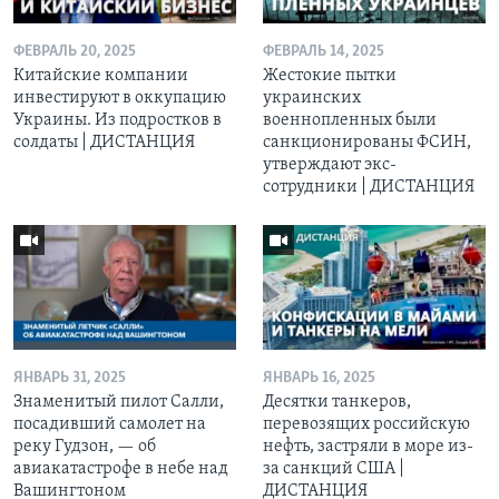
ФЕВРАЛЬ 20, 2025
ФЕВРАЛЬ 14, 2025
Китайские компании
Жестокие пытки
инвестируют в оккупацию
украинских
Украины. Из подростков в
военнопленных были
солдаты | ДИСТАНЦИЯ
санкционированы ФСИН,
утверждают экс-
сотрудники | ДИСТАНЦИЯ
ЯНВАРЬ 31, 2025
ЯНВАРЬ 16, 2025
Знаменитый пилот Салли,
Десятки танкеров,
посадивший самолет на
перевозящих российскую
реку Гудзон, — об
нефть, застряли в море из-
авиакатастрофе в небе над
за санкций США |
Вашингтоном
ДИСТАНЦИЯ