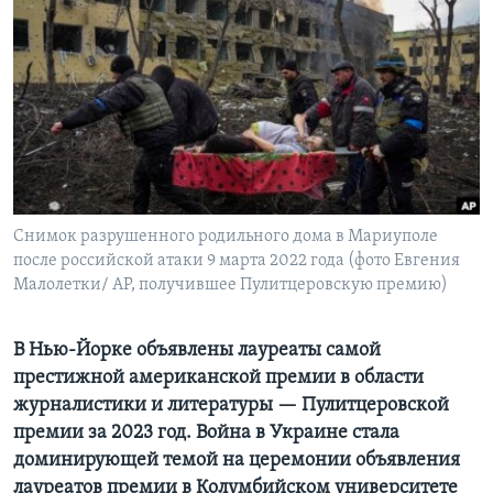
Learning English
СОЦИАЛЬНЫЕ СЕТИ
Языки
Снимок разрушенного родильного дома в Мариуполе
после российской атаки 9 марта 2022 года (фото Евгения
Малолетки/ AP, получившее Пулитцеровскую премию)
В Нью-Йорке объявлены лауреаты самой
престижной американской премии в области
журналистики и литературы — Пулитцеровской
премии за 2023 год. Война в Украине стала
доминирующей темой на церемонии объявления
лауреатов премии в Колумбийском университете