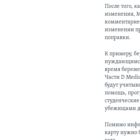
После того, 
изменения, М
комментариев
изменении пр
поправки.
К примеру, 
нуждающимся 
время береме
Части D Medi
будут учитыв
помощь, прог
студенческие
убежищами дл
Помимо инфо
карту нужно 