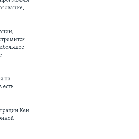
ь программы
азование,
ации,
стремится
аибольшее
е
я на
в есть
грации Кен
онной