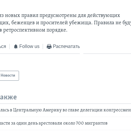
з новых правил предусмотрены для действующих
их, беженцев и просителей убежища. Правила не буд
в ретроспективном порядке.
ься
Follow us
Распечатать
Новости
также
лась в Центральную Америку во главе делегации конгрессме
асти за один день арестовали около 700 мигрантов