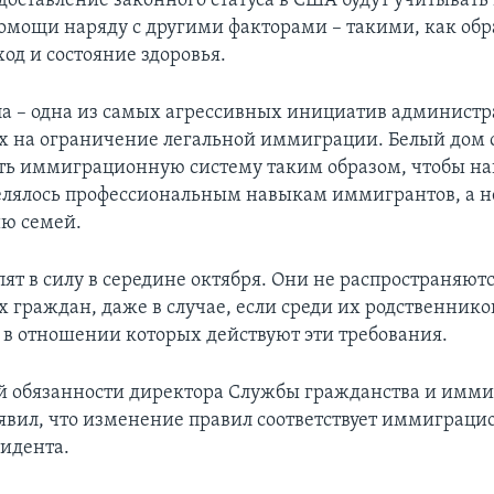
едоставление законного статуса в США будут учитыват
омощи наряду с другими факторами – такими, как обр
од и состояние здоровья.
а – одна из самых агрессивных инициатив администр
 на ограничение легальной иммиграции. Белый дом 
ь иммиграционную систему таким образом, чтобы н
лялось профессиональным навыкам иммигрантов, а н
ю семей.
ят в силу в середине октября. Они не распространяютс
 граждан, даже в случае, если среди их родственнико
в отношении которых действуют эти требования.
 обязанности директора Службы гражданства и имми
явил, что изменение правил соответствует иммиграци
зидента.