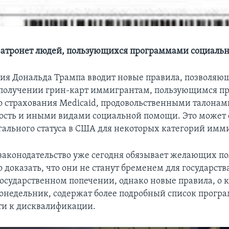
затронет людей, пользующихся программами социаль
я Дональда Трампа вводит новые правила, позволяю
 получении грин-карт иммигрантам, пользующимся п
 страхования Medicaid, продовольственными талонам
сть и иными видами социальной помощи. Это может
гального статуса в США для некоторых категорий имм
законодательство уже сегодня обязывает желающих по
 доказать, что они не станут бременем для государств
государственном попечении, однако новые правила, о 
понедельник, содержат более подробный список прогр
ти к дисквалификации.