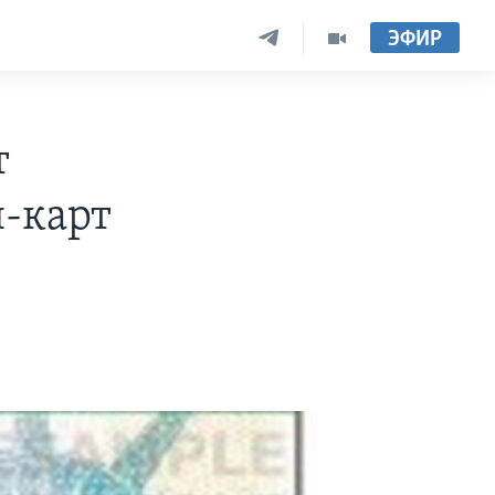
ЭФИР
т
н-карт