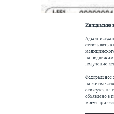
Инициатива 
Администраци
отказывать в
медицинского
на недвижимо
получение ле
Федеральное 
на жительство
окажутся на 
объявлено в 
могут привес