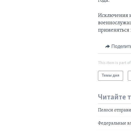
года.
Исключения и
военнослужащ
применяться 
Поделит
This item is part of
Темы дня
Читайте 
Пелоси отправи
Федеральные вл