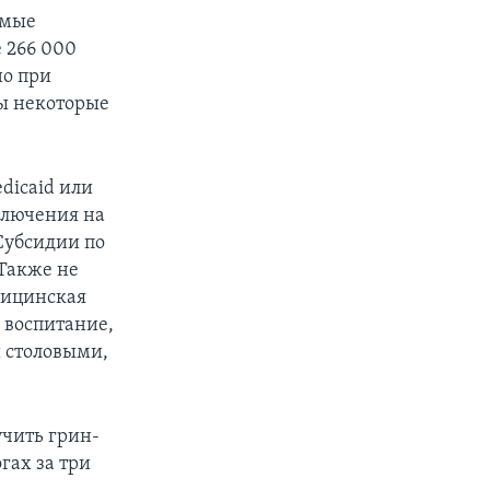
емые
 266 000
но при
ны некоторые
icaid или
ключения на
Субсидии по
 Также не
дицинская
 воспитание,
 столовыми,
.
чить грин-
гах за три