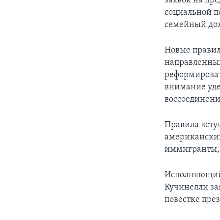
заявок на пр
социальной п
семейный дох
Новые правил
направленных
реформироват
внимание уде
воссоединени
Правила вступ
американских
иммигранты, 
Исполняющий
Кучинелли за
повестке пре