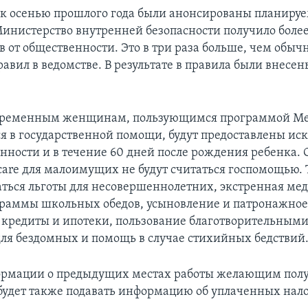
как осенью прошлого года были анонсированы планиру
инистерство внутренней безопасности получило более
 от общественности. Это в три раза больше, чем обыч
авил в ведомстве. В результате в правила были внесе
беременным женщинам, пользующимся программой Med
в государственной помощи, будут предоставлены ис
нности и в течение 60 дней после рождения ребенка. 
care для малоимущих не будут считаться госпомощью.
аться льготы для несовершеннолетних, экстренная ме
раммы школьных обедов, усыновление и патронажное
 кредиты и ипотеки, пользование благотворительными
я бездомных и помощь в случае стихийных бедствий
рмации о предыдущих местах работы желающим полу
будет также подавать информацию об уплаченных нало