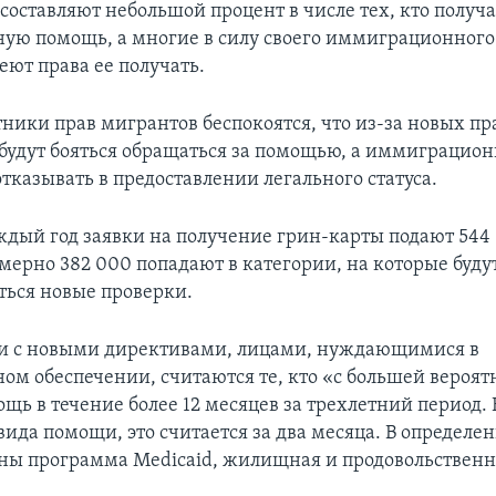
оставляют небольшой процент в числе тех, кто получа
ную помощь, а многие в силу своего иммиграционного 
еют права ее получать.
ники прав мигрантов беспокоятся, что из-за новых пр
удут бояться обращаться за помощью, а иммиграцио
тказывать в предоставлении легального статуса.
ждый год заявки на получение грин-карты подают 544 
мерно 382 000 попадают в категории, на которые буду
ться новые проверки.
ии с новыми директивами, лицами, нуждающимися в
ном обеспечении, считаются те, кто «с большей вероят
щь в течение более 12 месяцев за трехлетний период. 
вида помощи, это считается за два месяца. В определе
ны программа Medicaid, жилищная и продовольствен