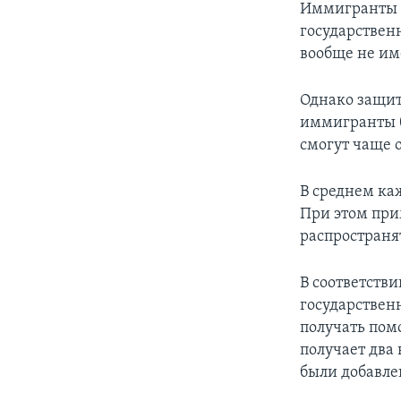
Иммигранты с
государствен
вообще не им
Однако защит
иммигранты б
смогут чаще о
В среднем ка
При этом при
распространя
В соответств
государствен
получать помо
получает два 
были добавле