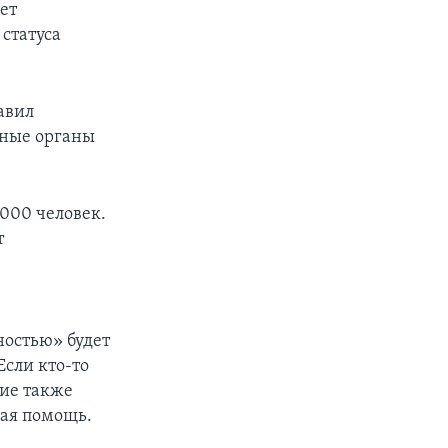
ет
статуса
авил
нные органы
000 человек.
т
ностью» будет
Если кто-то
ние также
ная помощь.