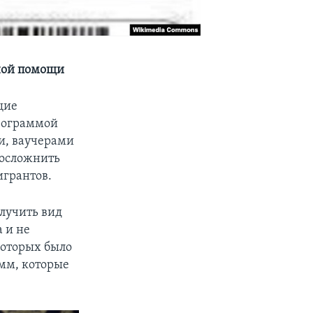
ной помощи
щие
рограммой
и, ваучерами
 осложнить
игрантов.
лучить вид
а и не
которых было
амм, которые