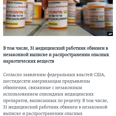
Learning English
СОЦИАЛЬНЫЕ СЕТИ
Языки
В том числе, 31 медицинский работник обвинен в
незаконной выписке и распространении опасных
наркотических веществ
Согласно заявлению федеральных властей США,
шестидесяти американцам предъявлены
обвинения, связанные с незаконным
использованием опиоидных медицинских
препаратов, выписанных по рецепту. В том числе,
31 медицинский работник обвинен в незаконной
выписке и распространении опасных