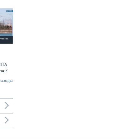
США
тво?
пизоды