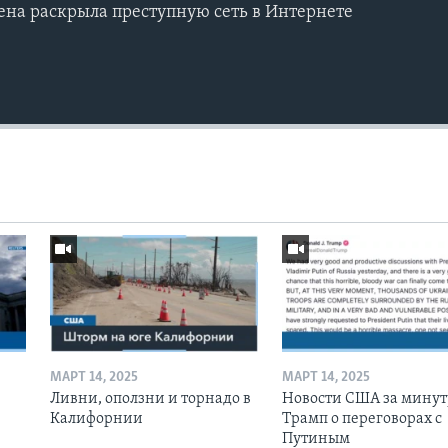
на раскрыла преступную сеть в Интернете
МАРТ 14, 2025
МАРТ 14, 2025
Ливни, оползни и торнадо в
Новости США за минут
Калифорнии
Трамп о переговорах с
Путиным