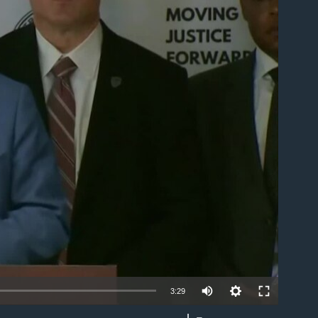
able
3:29