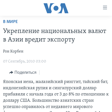
Линки
доступности
Перейти
В МИРЕ
на
ГЛАВНОЕ
Укрепление национальных валют
основной
ПРОГРАММЫ
контент
в Азии вредит экспорту
ПРОЕКТЫ
Перейти
АМЕРИКА
к
Рон Корбен
ЭКСПЕРТИЗА
НОВОСТИ ЗА МИНУТУ
УЧИМ АНГЛИЙСКИЙ
основной
07 Сентябрь, 2010 03:00
ИНТЕРВЬЮ
ИТОГИ
НАША АМЕРИКАНСКАЯ ИСТОРИЯ
навигации
Перейти
ФАКТЫ ПРОТИВ ФЕЙКОВ
ПОЧЕМУ ЭТО ВАЖНО?
А КАК В АМЕРИКЕ?
Поделиться
в
ЗА СВОБОДУ ПРЕССЫ
ДИСКУССИЯ VOA
АРТЕФАКТЫ
Японская иена, малазийский ринггит, тайский бат,
поиск
индонезийская рупия и сингапурский доллар
УЧИМ АНГЛИЙСКИЙ
ДЕТАЛИ
АМЕРИКАНСКИЕ ГОРОДКИ
прибавили с начала года от 3 до 8% по отношению к
ВИДЕО
НЬЮ-ЙОРК NEW YORK
ТЕСТЫ
доллару США. Большинство азиатских стран
успешно оправилось от недавнего мирового
ПОДПИСКА НА НОВОСТИ
АМЕРИКА. БОЛЬШОЕ ПУТЕШЕСТВИЕ