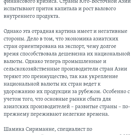
финансового кризиса. Страны Юго-Восточной Азии
испытывают приток капитала и рост валового
Learning English
внутреннего продукта.
СОЦИАЛЬНЫЕ СЕТИ
Однако эта отрадная картина имеет и негативные
стороны. Дело в том, что экономика азиатских
стран ориентирована на экспорт, чему долгое
время способствовала дешевизна их национальной
Языки
валюты. Однако теперь промышленные и
сельскохозяйственные производители стран Азии
теряют это преимущество, так как укрепление
национальной валюты их стран ведет к
удорожанию их продукции за рубежом. Особенно с
учетом того, что основные рынки сбыта для
азиатских производителей – развитые страны – по-
прежнему переживают нелегкие времена.
Шамика Сириманне, специалист по