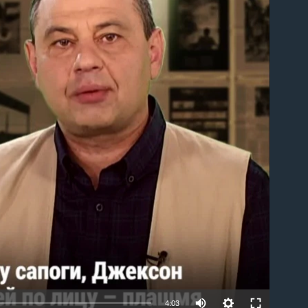
able
4:03