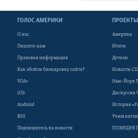
ГОЛОС АМЕРИКИ
ПРОЕКТ
О нас
Америка
Пишите нам
Итоги
Правовая информация
Детали
Как обойти блокировку сайта?
Новости СШ
VOA+
Нью-Йорк 
iOS
Дискуссия 
Android
История «Г
RSS
Учим англ
Learning English
Подпишитесь на новости
ПОЗИЦИЯ 