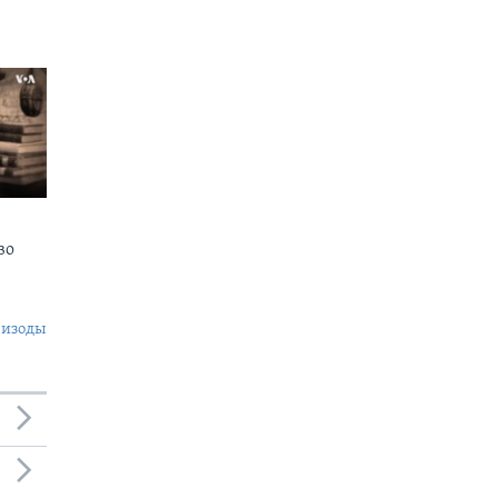
во
пизоды