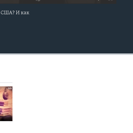
а США? И как
EMBED