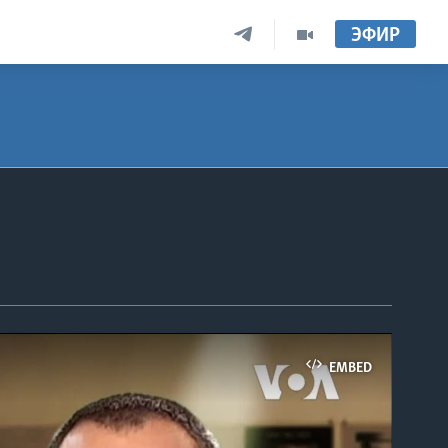
ЭФИР
EMBED