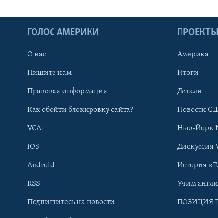
ГОЛОС АМЕРИКИ
ПРОЕКТ
О нас
Америка
Пишите нам
Итоги
Правовая информация
Детали
Как обойти блокировку сайта?
Новости СШ
VOA+
Нью-Йорк 
iOS
Дискуссия 
Android
История «Г
RSS
Учим англ
Learning English
Подпишитесь на новости
ПОЗИЦИЯ 