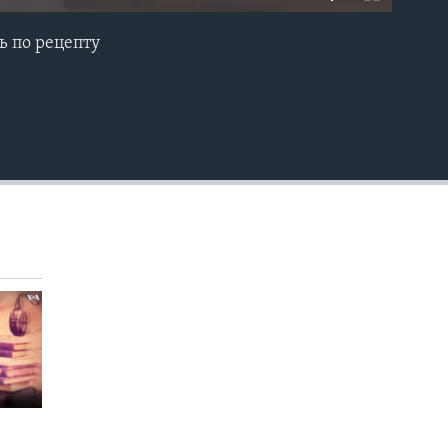
 по рецепту
EMBED