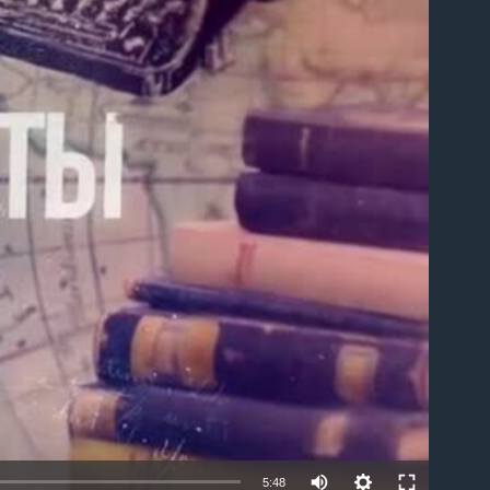
able
5:48