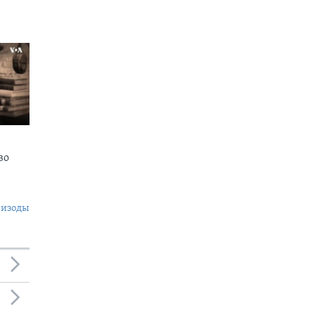
во
пизоды