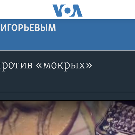
РИГОРЬЕВЫМ
против «мокрых»