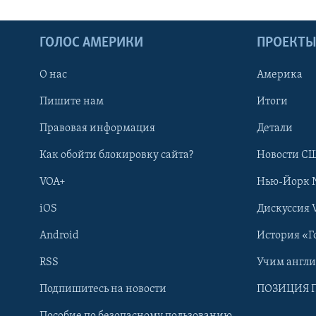
ГОЛОС АМЕРИКИ
ПРОЕКТ
О нас
Америка
Пишите нам
Итоги
Правовая информация
Детали
Как обойти блокировку сайта?
Новости СШ
VOA+
Нью-Йорк 
iOS
Дискуссия 
Android
История «Г
RSS
Учим англ
Learning English
Подпишитесь на новости
ПОЗИЦИЯ 