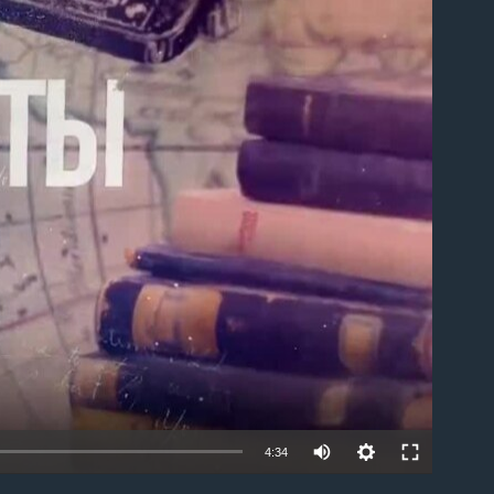
able
4:34