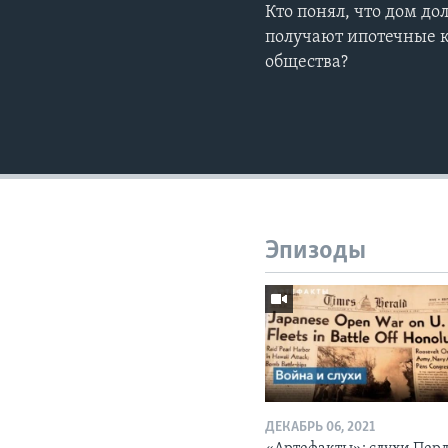
Кто понял, что дом до
получают ипотечные 
общества?
Эпизоды
ДЕКАБРЬ 06, 2021