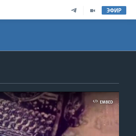
ЭФИР
EMBED