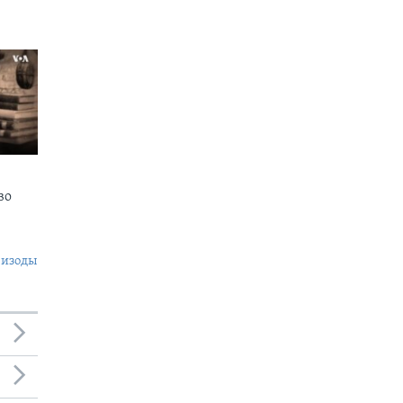
во
пизоды