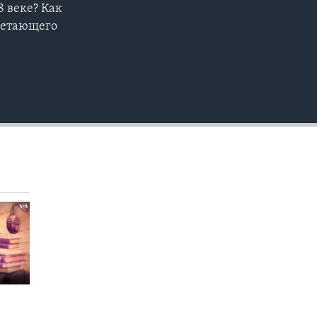
8 веке? Как
EMBED
ветающего