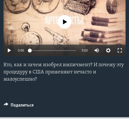
Learning English
No media source currently available
СОЦИАЛЬНЫЕ СЕТИ
0:00
5:02
Языки
Кто, как и зачем изобрел импичмент? И почему эту
процедуру в США применяют нечасто и
малоуспешно?
Поделиться