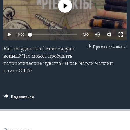
No media source currently available
Learning English
СОЦИАЛЬНЫЕ СЕТИ
0:00
4:09
Прямая ссылка
Как государства финансируют
Языки
войны? Что может пробудить
патриотические чувства? И как Чарли Чаплин
помог США?
Поделиться