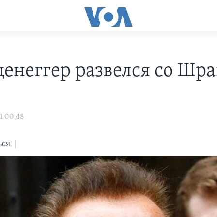
енеггер развелся со Шр
1 00:48
ься