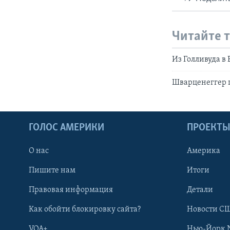
Читайте 
Из Голливуда в
Шварценеггер 
ГОЛОС АМЕРИКИ
ПРОЕКТ
О нас
Америка
Пишите нам
Итоги
Правовая информация
Детали
Как обойти блокировку сайта?
Новости СШ
VOA+
Нью-Йорк 