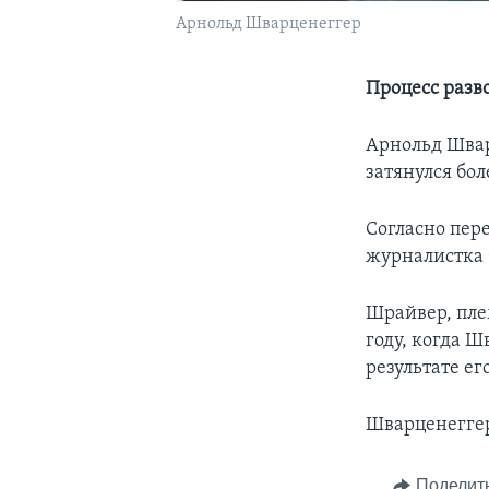
Арнольд Шварценеггер
Процесс разво
Арнольд Швар
затянулся бол
Согласно пер
журналистка б
Шрайвер, пле
году, когда Ш
результате е
Шварценеггер
Поделит