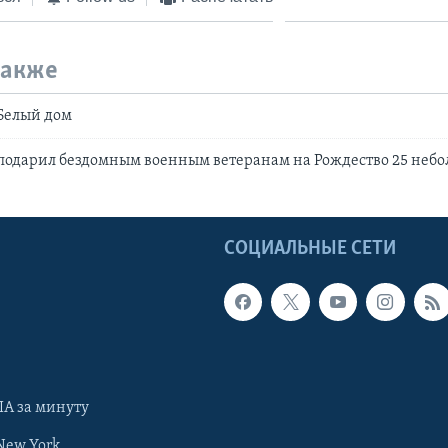
также
 Белый дом
подарил бездомным военным ветеранам на Рождество 25 неб
Ы
СОЦИАЛЬНЫЕ СЕТИ
А за минуту
New York