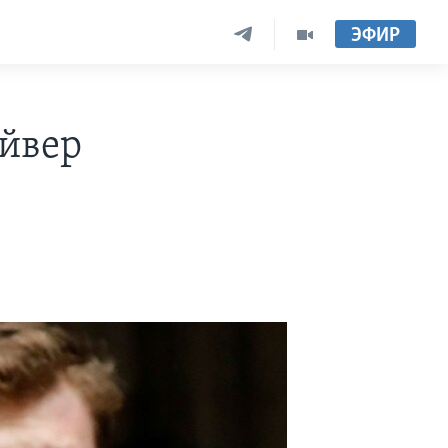
ЭФИР
айвер