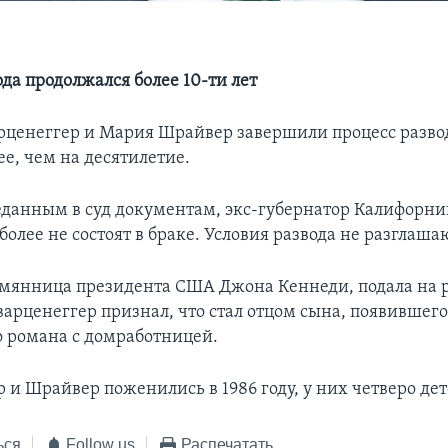
да продолжался более 10-ти лет
ценеггер и Мария Шрайвер завершили процесс разво
ее, чем на десятилетие.
еданным в суд документам, экс-губернатор Калифорни
олее не состоят в браке. Условия развода не разглаша
мянница президента США Джона Кеннеди, подала на ра
варценеггер признал, что стал отцом сына, появившегос
го романа с домработницей.
 и Шрайвер поженились в 1986 году, у них четверо дет
ься
Follow us
Распечатать