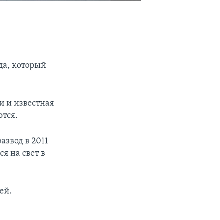
да, который
и и известная
ются.
звод в 2011
я на свет в
ей.