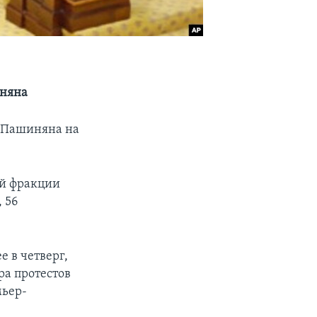
иняна
 Пашиняна на
ой фракции
 56
 в четверг,
ра протестов
мьер-