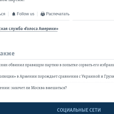
ься
Follow us
Распечатать
ская служба «Голоса Америки»
также
нян обвинил правящую партию в попытке сорвать его избран
волюция» в Армении порождает сравнения с Украиной и Груз
ении: захочет ли Москва вмешаться?
Ы
СОЦИАЛЬНЫЕ СЕТИ