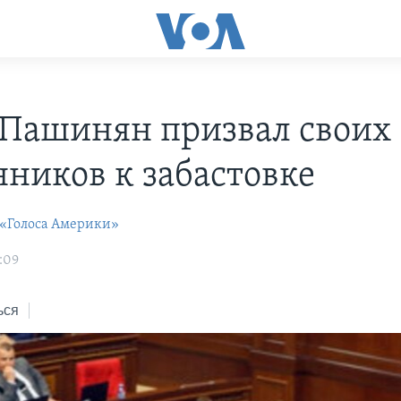
Пашинян призвал своих
нников к забастовке
 «Голоса Америки»
:09
ься