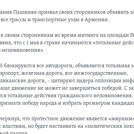
вания Пашинян призвал своих сторонников объявить за
 все трассы и транспортные узлы в Армении.
к своим сторонникам во время митинга на площади Р
вил, что с 1 мая в стране начинаются «тотальные дей
 неповиновения».
15 блокируются все автодороги, объявляется тотальная з
аэропорт, железная дорога, все межгосударственные,
ликанские дороги, – цитируют лидера оппозиции ин
 Наше движение не может не завершиться победой. С з
ся тотальные действия гражданского неповиновения
признать победу народа и избрать премьером кандидат
еркнул, что протестное движение является «мирным»,
с властями, но будет настаивать на «политических по
кой партии.