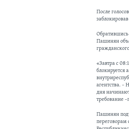
После голосо
заблокировав
Обратившись 
Пашинян объя
гражданского
«Завтра с 08:
блокируется 
внутриреспуб
агентства. –
дня начинают
требование –
Пашинян подч
переговорам 
Республиканс