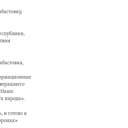
бастовку,
еспублики,
ствия
абастовка,
формационные
автрашнего
. Наше
а народа».
 и готово к
хоронах»