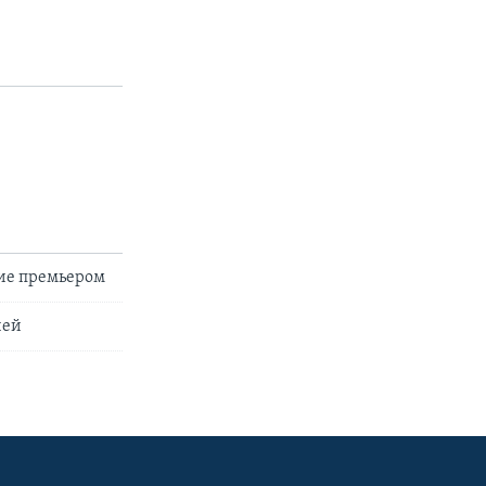
ие премьером
ией