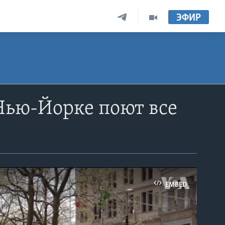
ЭФИР
Нью-Йорке поют все
EMBED