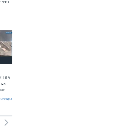
 что
 БПЛА
ье:
ные
пизоды