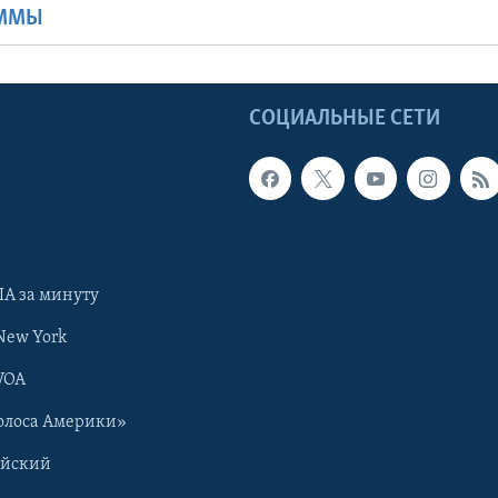
АММЫ
Ы
СОЦИАЛЬНЫЕ СЕТИ
А за минуту
New York
VOA
олоса Америки»
ийский