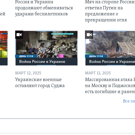
Россия и Украина
Мяч на стороне России:
продолжают обмениваться
ответил Путин на
оей
ударами беспилотников
предложение о
прекращении огня
МАРТ 12, 2025
МАРТ 11, 2025
Украинские военные
Массированная атака
оставляют город Суджа
на Москву и Подмосков
есть погибшие и ране
Все э
Ы