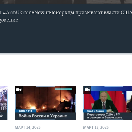
и #ArmUkraineNow ньюйоркцы призывают власти США
ружение
МАРТ 14, 2025
МАРТ 13, 2025