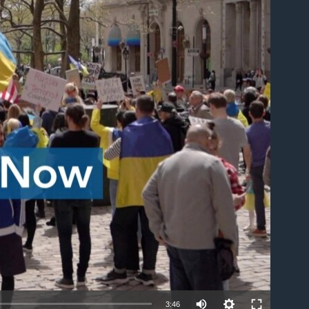
able
3:46