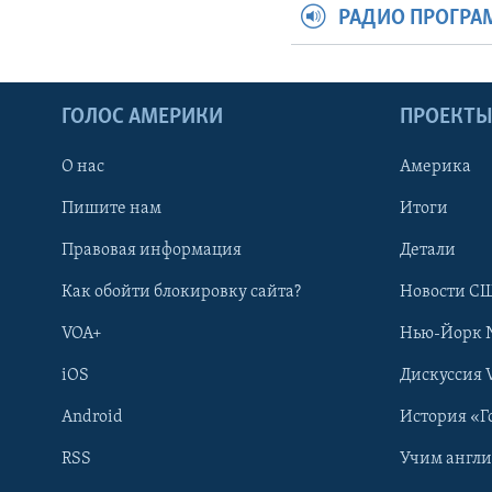
РАДИО ПРОГР
ГОЛОС АМЕРИКИ
ПРОЕКТ
О нас
Америка
Пишите нам
Итоги
Правовая информация
Детали
Как обойти блокировку сайта?
Новости СШ
VOA+
Нью-Йорк 
iOS
Дискуссия 
Android
История «Г
RSS
Учим англ