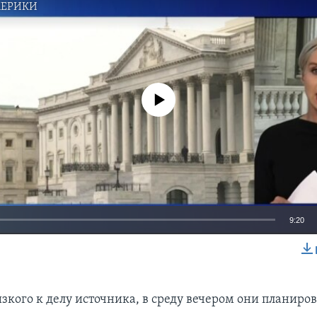
МЕРИКИ
No media source currently available
9:20
EMBED
зкого к делу источника, в среду вечером они планиро