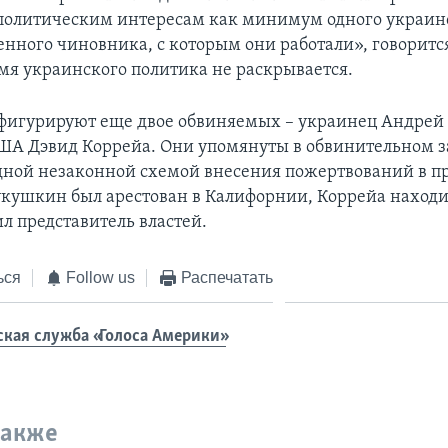
политическим интересам как минимум одного украин
енного чиновника, с которым они работали», говоритс
мя украинского политика не раскрывается.
 фигурируют еще двое обвиняемых – украинец Андрей
А Дэвид Коррейа. Они упомянуты в обвинительном 
одной незаконной схемой внесения пожертвований в 
кушкин был арестован в Калифорнии, Коррейа находи
ил представитель властей.
ься
Follow us
Распечатать
ская служба «Голоса Америки»
также