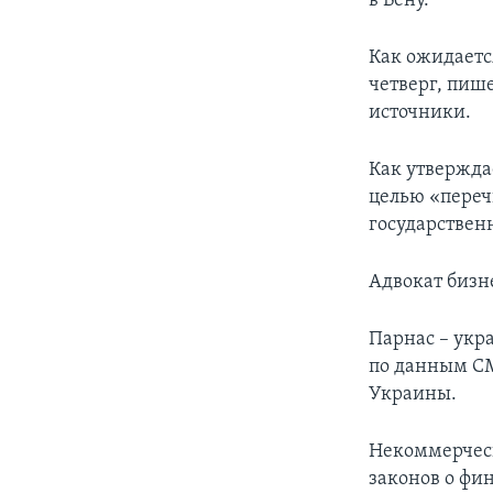
в Вену.
Как ожидаетс
четверг, пише
источники.
Как утвержда
целью «переч
государствен
Адвокат бизн
Парнас – укр
по данным СМ
Украины.
Некоммерческ
законов о фи