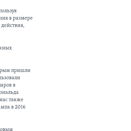
пользуя
ния в размере
 действия,
ежных
торым пришли
ользовали
ларов в
ональда
рнас также
мпа в 2016
совым