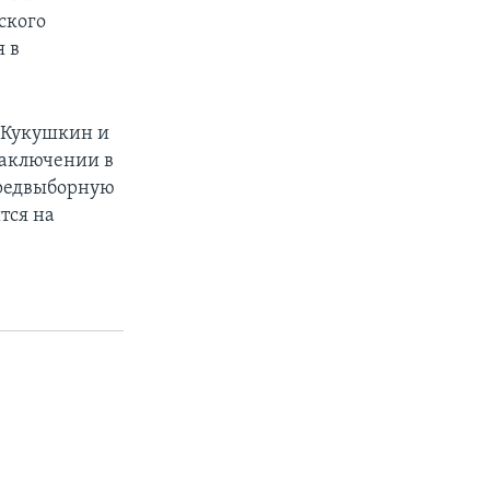
ского
я в
 Кукушкин и
заключении в
предвыборную
тся на