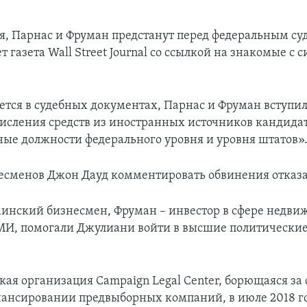
я, Парнас и Фруман предстанут перед федеральным су
т газета Wall Street Journal со ссылкой на знакомые с 
ется в судебных документах, Парнас и Фруман вступили
исления средств из иностранных источников кандида
ные должности федерального уровня и уровня штатов»
есменов Джон Дауд комментировать обвинения отказа
аинский бизнесмен, Фруман – инвестор в сфере недви
И, помогали Джулиани войти в высшие политические
ая организация Campaign Legal Center, борющаяся за
нансировании предвыборных компаний, в июле 2018 го