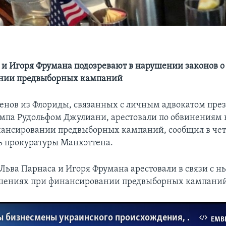
 и Игоря Фрумана подозревают в нарушении законов о
нии предвыборных кампаний
енов из Флориды, связанных с личным адвокатом пре
мпа Рудольфом Джулиани, арестовали по обвинениям
нансировании предвыборных кампаний, сообщил в чет
ь прокуратуры Манхэттена.
Льва Парнаса и Игоря Фрумана арестовали в связи с 
ушениях при финансировании предвыборных кампаний
Арестованы бизнесмены украинского происхождения, связанные с адвокатом Трампа
EMB