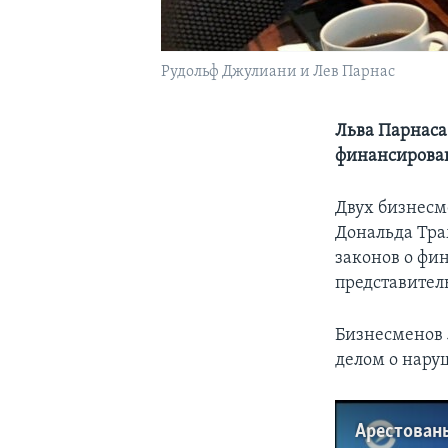
Рудольф Джулиани и Лев Парнас
Льва Парнаса
финансирова
Двух бизнесм
Дональда Тра
законов о фи
представител
Бизнесменов 
делом о нар