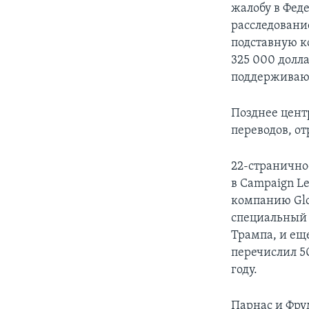
жалобу в Фед
расследовани
подставную к
325 000 долл
поддерживаю
Позднее цент
переводов, о
22-странично
в Campaign Le
компанию Glob
специальный
Трампа, и ещ
перечислил 5
году.
Парнас и Фру