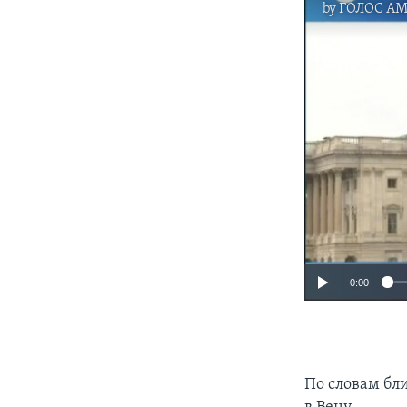
by
ГОЛОС А
0:00
По словам бли