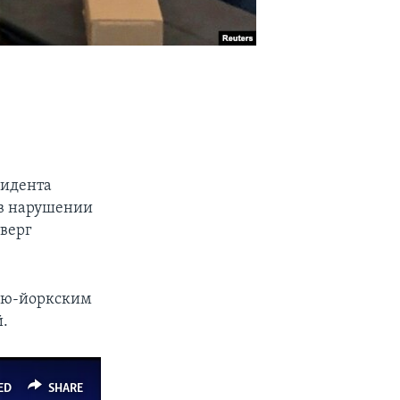
зидента
 в нарушении
верг
нью-йоркским
.
ED
SHARE