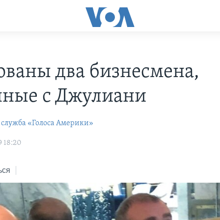
ованы два бизнесмена,
нные с Джулиани
 служба «Голоса Америки»
9 18:20
ься