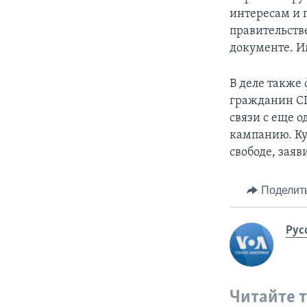
интересам и 
правительств
документе. И
В деле также
гражданин СШ
связи с еще 
кампанию. Ку
свободе, заяв
Поделит
Рус
Читайте 