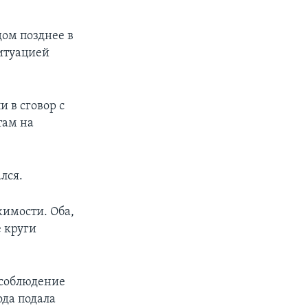
дом позднее в
ситуацией
px
width
 в сговор с
там на
.
лся.
жимости. Оба,
 круги
 соблюдение
да подала