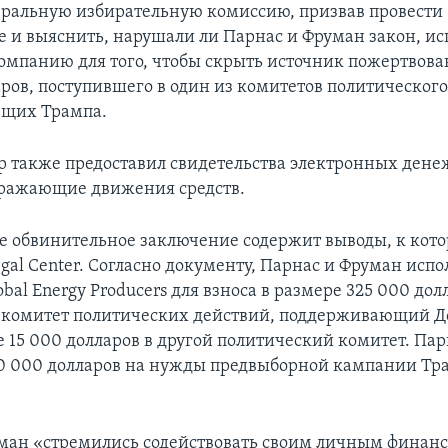
еральную избирательную комиссию, призвав провести
е и выяснить, нарушали ли Парнас и Фруман закон, ис
омпанию для того, чтобы скрыть источник пожертвова
аров, поступившего в один из комитетов политического
щих Трампа.
р также предоставил свидетельства электронных ден
тражающие движения средств.
е обвинительное заключение содержит выводы, к ко
gal Center. Согласно документу, Парнас и Фруман исп
al Energy Producers для взноса в размере 325 000 дол
 комитет политических действий, поддерживающий Д
е 15 000 долларов в другой политический комитет. Па
0 000 долларов на нужды предвыборной кампании Тра
ман «стремились содействовать своим личным финан