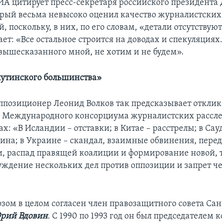
РИА цитирует пресс-секретаря российского президента
орый весьма невысоко оценил качество журналистских
, поскольку, в них, по его словам, «детали отсутствуют
ет: «Все остальное строится на доводах и спекуляциях
 вышесказанного мной, не хотим и не будем».
путинского большинства»
ппозиционер Леонид Волков так предсказывает отклик
 Международного консорциума журналистских рассле
х: «В Исландии – отставки; в Китае – расстрелы; в Са
ина; в Украине – скандал, взаимные обвинения, пере
и, распад правящей коалиции и формирование новой, 
буждение нескольких дел против оппозиции и запрет че
озом в целом согласен член правозащитного совета Сан
рий Вдовин
. С 1990 по 1993 год он был председателем 