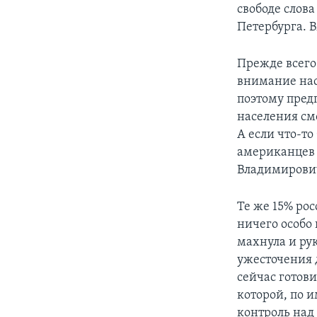
свободе слов
Петербурга. 
Прежде всего 
внимание нас
поэтому предп
населения см
А если что-то 
американцев 
Владимирович
Те же 15% рос
ничего особо 
махнула и рук
ужесточения д
сейчас готов
которой, по и
контроль над