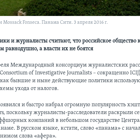
Mossack Fonseca. Панама Сити. 3 апреля 2016 г.
ки и журналисты считают, что российское общество 
м равнодушно, а власти их не боятся
реля Международный консорциум журналистских рас
 Consortium of Investigative Journalists – сокращенно ICI
, как бывшие и ныне действующие политики использу
хемы ухода от налогов.
 появился и быстро набрал огромную популярность хэшт
s, поскольку журналисты-расследователи раскрыли с
ффшорных компаний в небольшом государстве Центр
аме. В русском языке, кстати, слово «панама» с нача
онимом слова «афера».