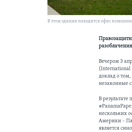
В этом здании находится офис компании 
Правозащитни
разоблачения
Вечером 3 ап
(International
доклад о том
незаконные с
В результате
#PanamaPaper
нескольких о
Америки – Пан
является син