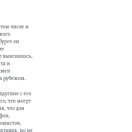
том числе и
акого
бурге он
ие
е выяснилось,
та и
смен
за рубежом.
дугине с его
о, что могут
в, что для
фон,
номистов,
ктивах, но не