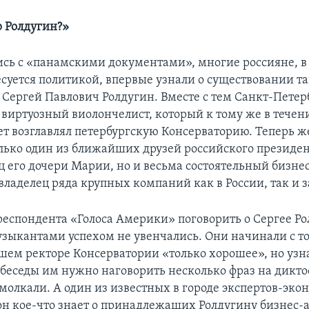
р Ролдугин?»
ь с «панамскими документами», многие россияне, в 
есуется политикой, впервые узнали о существовании т
к Сергей Павлович Ролдугин. Вместе с тем Санкт-Петер
к виртуозный виолончелист, который к тому же в течен
ет возглавлял петербургскую Консерваторию. Теперь ж
только один из ближайших друзей российского президен
ц его дочери Марии, но и весьма состоятельный бизне
владелец ряда крупных компаний как в России, так и 
еспондента «Голоса Америки» поговорить о Сергее Рол
зыкантами успехом не увенчались. Они начинали с тог
вшем ректоре Консерватории «только хорошее», но узна
беседы им нужно наговорить несколько фраз на дикто
молкали. А один из известных в городе экспертов-эко
 он кое-что знает о принадлежащих Ролдугину бизнес-а