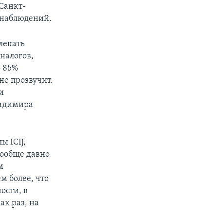
 Санкт-
х наблюдений.
лекать
налогов,
о 85%
не прозвучит.
ки
ладимира
ы ICIJ,
вообще давно
м
м более, что
ости, в
ак раз, на