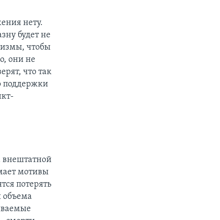
ения нету.
зну будет не
низмы, чтобы
о, они не
ерят, что так
о поддержки
нкт-
а внештатной
мает мотивы
тся потерять
я объема
зываемые