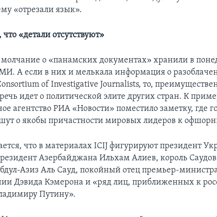
ему «отрезали язык».
 что «детали отсутствуют»
 молчание о «панамских документах» хранили в поне
МИ. А если в них и мелькала информация о разоблаче
Consortium of Investigative Journalists, то, преимуществе
 речь идет о политической элите других стран. К приме
ое агентство РИА «Новости» поместило заметку, где г
ут о якобы причастности мировых лидеров к офшор
ается, что в материалах ICIJ фигурируют президент У
резидент Азербайджана Ильхам Алиев, король Саудо
бдул-Азиз Аль Сауд, покойный отец премьер-министр
ии Дэвида Кэмерона и «ряд лиц, приближенных к ро
ладимиру Путину».