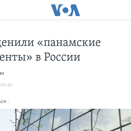
ценили «панамские
енты» в России
ва
 00:20
ься