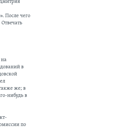
 Дмитрия
». После чего
. Отвечать
 на
дований в
удовской
дел
также же; в
го-нибудь в
кт-
комиссии по