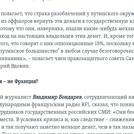
полагает, что страха разоблачений у путинского окруж
 из оффшоров вернуть эти деньги в государственную ка
 потому что они, наверняка, нашли какие-нибудь меха
ход на настоящих владельцев этих денег. И, кроме тог
того, что говорят о них оппозиционные 15%, поскольку в
путинское большинство” в любом случае безоговорочн
чинаниях», – полагает член правозащитного совета Са
рий Вдовин.
я – не Франция?
ий журналист
Владимир Бондарев
, сотрудничающий н
дународным французским радио RFI, сказал, что пони
трудников государственных российских СМИ: «Они боя
места. В условиях кризиса и, как следствие – снижени
 и так получают заметно меньше денег, чем в так на