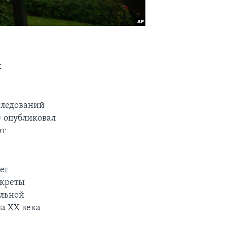
к
следований
J) опубликовал
ют
ег
екреты
альной
ла ХХ века