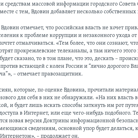
а и средствам массовой информации городского Совета
Вместе с тем, Вдовин добавляет несколько собственны
Вдовин отмечает, что российская власть не хочет прив
еления к проблеме коррупции и незаконного ухода от 
очтет отмалчиваться. «Тем более, что они сознают, чт
отрят прокремлевские телеканалы, а там ничего этого 
будет сказано, то в том плане, что это, дескать – проис
против встающей с колен России и “лично дорогого В
а”», – отмечает правозащитник.
сиян, которые, по оценке Вдовина, прочитали материал
нового для себя в них не обнаружили. «На них власть 
ой, и будет лишь искать способы заткнуть им рот путе
оступа в Интернет, или еще чего-нибудь подобного. Те
ится новая версия Доктрины информационной безопасн
меющимся сведениям, основной упор будет делаться, к
 Интернетом», – продолжает он.