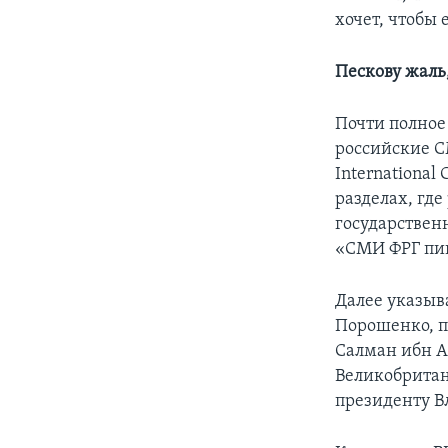
хочет, чтобы 
Пескову жаль,
Почти полное
российские С
International 
разделах, где
государственн
«СМИ ФРГ пиш
Далее указыв
Порошенко, п
Салман ибн А
Великобритан
президенту В