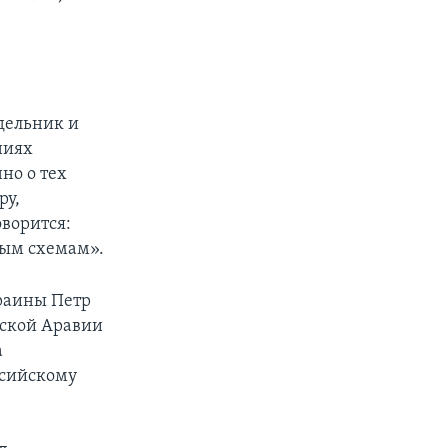
дельник и
ниях
нно о тех
ру,
оворится:
ным схемам».
краины Петр
вской Аравии
а
ссийскому