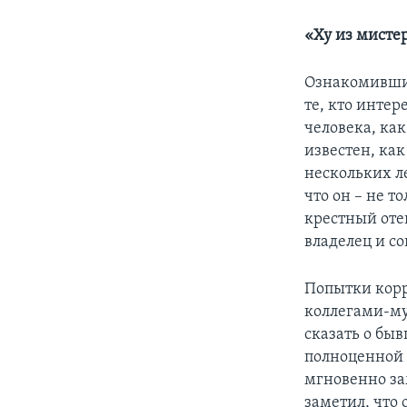
«Ху из мисте
Ознакомившис
те, кто интер
человека, ка
известен, ка
нескольких л
что он – не 
крестный оте
владелец и со
Попытки корр
коллегами-му
сказать о бы
полноценной 
мгновенно за
заметил, что