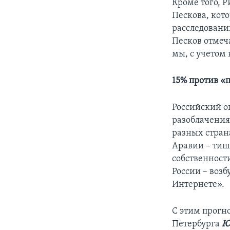
Кроме того, 
Пескова, кот
расследований
Песков отмеча
мы, с учетом
15% против «
Российский о
разоблачения
разных страна
Аравии – тиш
собственност
России – воз
Интернете».
С этим прогн
Петербурга
Ю