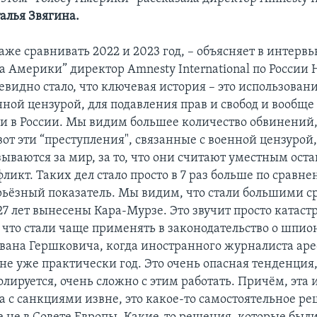
алья Звягина.
же сравнивать 2022 и 2023 год, – объясняет в интервь
а Америки” директор Amnesty International по России 
евидно стало, что ключевая история – это использовани
нной цензурой, для подавления прав и свобод и вообщ
и в России. Мы видим большее количество обвинений
от эти “преступления", связанные с военной цензурой
ываются за мир, за то, что они считают уместным ост
икт. Таких дел стало просто в 7 раз больше по сравне
ерьёзный показатель. Мы видим, что стали большими с
27 лет вынесены Кара-Мурзе. Это звучит просто катаст
 что стали чаще применять в законодательство о шпион
Эвана Гершковича, когда иностранного журналиста ар
не уже практически год. Это очень опасная тенденция, 
олируется, очень сложно с этим работать. Причём, эта 
а с санкциями извне, это какое-то самостоятельное ре