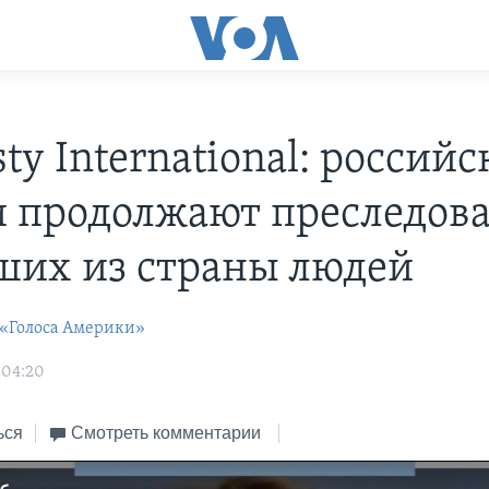
y International: российс
и продолжают преследов
ших из страны людей
 «Голоса Америки»
 04:20
ься
Смотреть комментарии