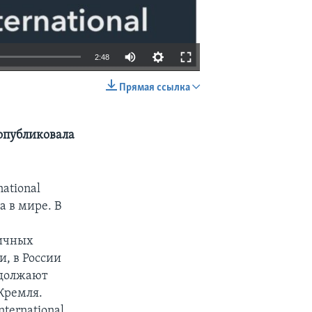
2:48
Прямая ссылка
EMBED
SHARE
опубликовала
ational
а в мире. В
личных
и, в России
одолжают
Кремля.
ternational