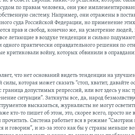
е не в Совете Европы. Какие-то решения, которые бы
судом по правам человека, они уже имплементирован
обственную систему. Например, они отражены в пост
ного суда Российской Федерации, но применение этих
ются прав и свобод, конечно же, на усмотрение людей,
и все летающие в воздухе тенденции и сильно подумают
и одного практически оправдательного решения по о
ые критиковали войну, которых обвинили в оправдан
вляет, что нет оснований видеть тенденции на улучше
й силы, которая может сказать “стоп, хватит, давайте 
ас граница допустимых репрессий, или вот здесь у нас 
нение ситуации”. Заткнуты все, да, народ безмолвству
нструментов высказаться, журналисты не могут освети
аже кто-то пишет об этом, это, скорее всего, просто не 
и прочитать. Система работает вся в режиме “Смотрим 
я и говорим”, и из-за этого как бы у страны меньше 