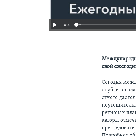
0:00
Международна
свой ежегодн
Сегодня межд
опубликовала
отчете дается
неутешительн
регионах пла
авторы отмеч
преследовать
Подробнее об 