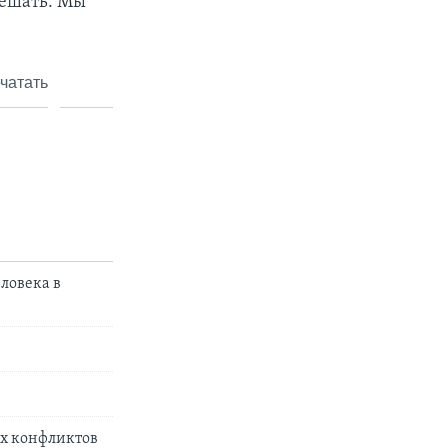
решать. Мы
чатать
ловека в
ых конфликтов