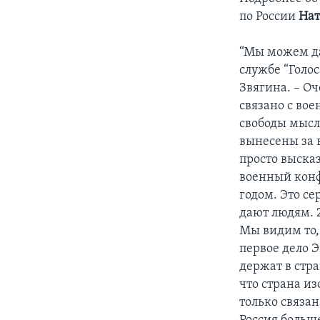
по России
Нат
“Мы можем да
службе “Голос
Звягина. – Оч
связано с вое
свободы мысл
вынесены за в
просто высказ
военный конфл
годом. Это с
дают людям. 
Мы видим то,
первое дело 
держат в стра
что страна из
только связан