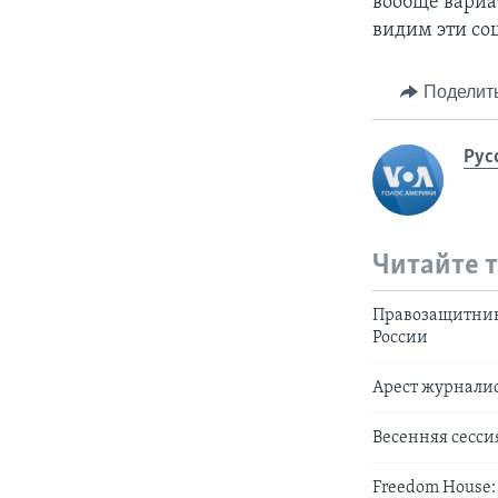
вообще вариа
видим эти со
Поделит
Рус
Читайте 
Правозащитники
России
Арест журналис
Весенняя сесс
Freedom House: