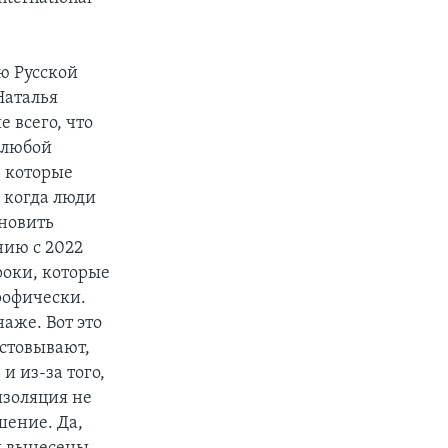
ю Русской
Наталья
е всего, что
е любой
, которые
, когда люди
ановить
нию с 2022
роки, которые
рофически.
аже. Вот это
естовывают,
и из-за того,
изоляция не
шение. Да,