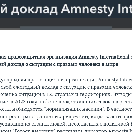
я правозащитная организация Amnesty International 
ый доклад о ситуации с правами человека в мире
ународная правозащитная организация Amnesty Intern
 свой ежегодный доклад о ситуации с правами человек
 оценка ситуации в 155 странах и территориях. Выводы
ые: в 2023 году на фоне продолжающихся войн в раз
неты наблюдается “нормализация насилия”. В частност
ают рост трансграничных репрессий, когда власти пр
 уехавших из страны людей, несогласных с политикой 
этом “Голосу Америки” рассказала директор Amnesty In