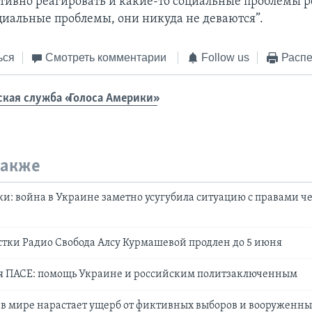
тивно реагировать и какие-то социальные проблемы 
циальные проблемы, они никуда не деваются”.
ься
Смотреть комментарии
Follow us
Распе
ская служба «Голоса Америки»
также
: война в Украине заметно усугубила ситуацию с правами че
тки Радио Свобода Алсу Курмашевой продлен до 5 июня
ия ПАСЕ: помощь Украине и российским политзаключенным
 в мире нарастает ущерб от фиктивных выборов и вооруженн