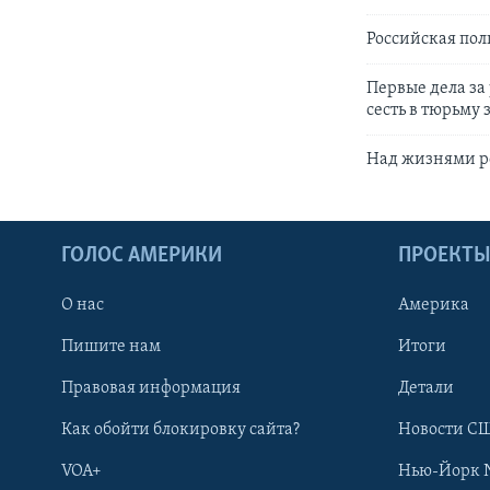
Российская пол
Первые дела за
сесть в тюрьму
Над жизнями р
ГОЛОС АМЕРИКИ
ПРОЕКТ
О нас
Америка
Пишите нам
Итоги
Правовая информация
Детали
Как обойти блокировку сайта?
Новости СШ
VOA+
Нью-Йорк 