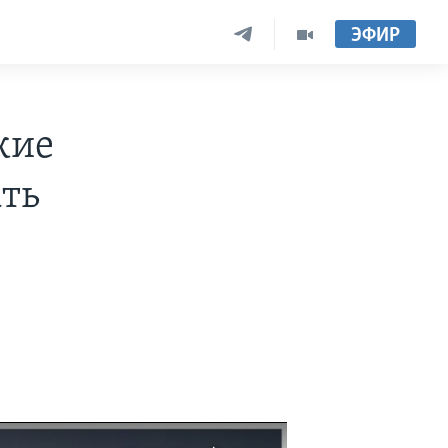
ЭФИР
кие
ать