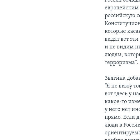
Россия больш
европейским 
российскую с
Конституцион
которые каса
видят вот эт
и не видим н
людям, котор
терроризма”.
Звягина доба
“Я не вижу то
вот здесь у н
какое-то изме
у него нет и
прямо. Если д
люди в Росси
ориентируемс