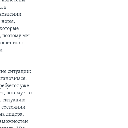
ли вынесены
ы в
ановлении
 норм,
 которые
, поэтому мы
тношению к
ии
ние ситуации:
остановимся,
требуется уже
ет, потому что
ть ситуацию
в состоянии
на лидера,
возможностей